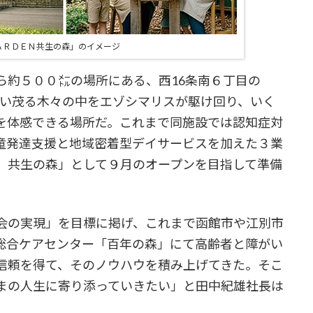
ＡＲＤＥＮ共生の森」のイメージ
約５００㍍の場所にある、西16条南６丁目の
生い茂る木々の中をエゾシマリスが駆け回り、いく
を体感できる場所だ。これまで同施設では認知症対
童発達支援と地域密着型デイサービスを加えた３業
 共生の森」として９月のオープンを目指して準備
会の実現」を目標に掲げ、これまで函館市や江別市
総合ケアセンター「百年の森」にて高齢者と障がい
信頼を得て、そのノウハウを積み上げてきた。そこ
まの人生に寄り添っていきたい」と田中紀雄社長は