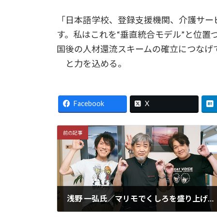
「日本語学校、登録支援機関、介護サー
す。私はこれを“垂直統合モデル”と位置
国後の人材還流スキームの確立につなげ
と力を込める。
Facebook
X
前の記事
浅野 一弘氏／マリモでくしろを盛り上げ隊 会長
2026年7月15日