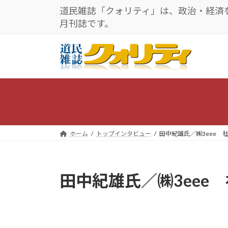
コ
ナ
道民雑誌「クォリティ」は、政治・経済
ン
ビ
月刊誌です。
テ
ゲ
ン
ー
ツ
シ
へ
ョ
ス
ン
キ
に
ッ
移
プ
動
ホーム
トップインタビュー
田中紀雄氏／㈱3eee 
田中紀雄氏／㈱3eee