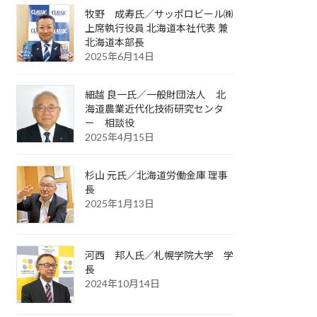
牧野 成寿氏／サッポロビール㈱
上席執行役員 北海道本社代表 兼
北海道本部長
2025年6月14日
細越 良一氏／一般財団法人 北
海道農業近代化技術研究センタ
ー 相談役
2025年4月15日
杉山 元氏／北海道労働金庫 理事
長
2025年1月13日
河西 邦人氏／札幌学院大学 学
長
2024年10月14日