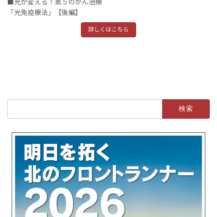
■光が変える！第５のがん治療
「光免疫療法」【後編】
詳しくはこちら
検
索: