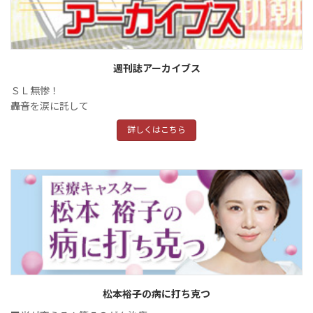
週刊誌アーカイブス
ＳＬ無惨！
――轟音を涙に託して――
詳しくはこちら
松本裕子の病に打ち克つ