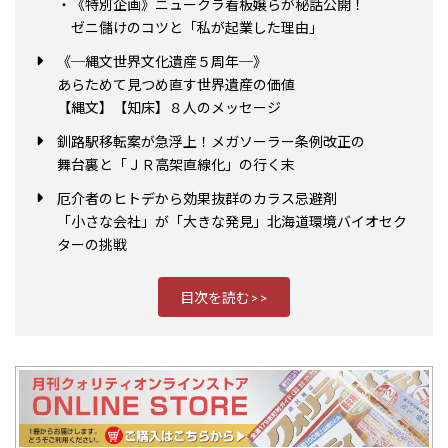
・《特別企画》ニュークラ看板嬢らが秘話公開！
ゼニ儲けのコツと「私が起業した理由」
《─縄文世界文化遺産５周年─》
あらためて見つめ直す世界遺産の価値
【縄文】【知床】８人のメッセージ
釧路駅移転案が急浮上！メガソーラー条例改正の
舞台裏と「ＪＲ高架直線化」の行く末
厄介者のヒトデから効果抜群のカラス忌避剤
「小さな会社」が「大きな発見」北海道環境バイオセク
ターの挑戦
目次を読む>>