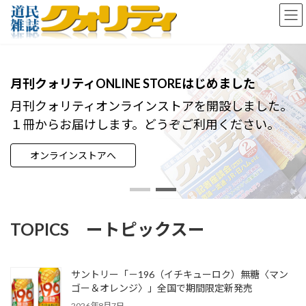
コ
ナ
ン
ビ
テ
ゲ
ン
ー
ツ
シ
へ
ョ
月刊クォリティONLINE STOREはじめました
ス
ン
キ
に
月刊クォリティオンラインストアを開設しました。
ッ
移
１冊からお届けします。どうぞご利用ください。
プ
動
オンラインストアへ
TOPICS ートピックスー
サントリー「－196（イチキューロク）無糖〈マン
ゴー＆オレンジ〉」全国で期間限定新発売
2026年8月7日