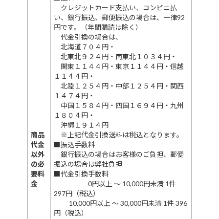
クレジットカード支払い、コンビニ払
い、銀行振込、郵便振込の場合は、一律92
円です。（年間購読は除く）
代金引換の場合は、
北海道７０４円・
北東北９２４円・南東北１０３４円・
関東１１４４円・東京１１４４円・信越
１１４４円・
北陸１２５４円・中部１２５４円・関西
１４７４円・
中国１５８４円・四国１６９４円・九州
１８０４円・
沖縄１９１４円
商品
※上記代金引換送料は税込となります。
代金
■振込手数料
以外
銀行振込の場合はお客様のご負担、郵便
の必
振込の場合は弊社負担
要料
■代金引換手数料
金
0円以上 ～ 10,000円未満 1件
297円（税込）
10,000円以上 ～ 30,000円未満 1件 396
円（税込）