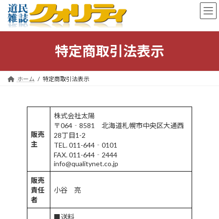
コ
ナ
ン
ビ
テ
ゲ
ン
ー
ツ
シ
特定商取引法表示
へ
ョ
ス
ン
キ
に
ホーム
特定商取引法表示
ッ
移
プ
動
株式会社太陽
〒064‐8581 北海道札幌市中央区大通西
販売
28丁目1-2
主
TEL. 011-644‐0101
FAX. 011-644‐2444
info@qualitynet.co.jp
販売
責任
小谷 亮
者
■送料