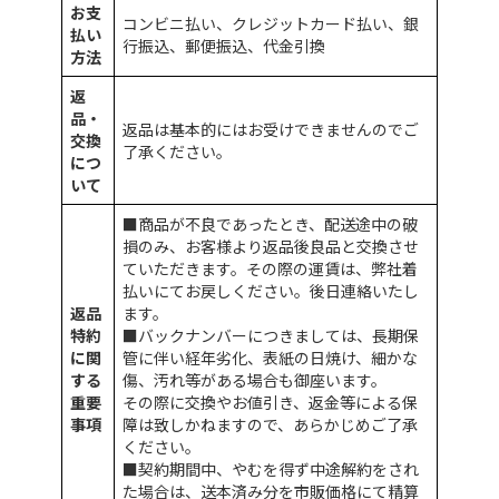
お支
コンビニ払い、クレジットカード払い、銀
払い
行振込、郵便振込、代金引換
方法
返
品・
返品は基本的にはお受けできませんのでご
交換
了承ください。
につ
いて
■商品が不良であったとき、配送途中の破
損のみ、お客様より返品後良品と交換させ
ていただきます。その際の運賃は、弊社着
払いにてお戻しください。後日連絡いたし
返品
ます。
特約
■バックナンバーにつきましては、長期保
に関
管に伴い経年劣化、表紙の日焼け、細かな
する
傷、汚れ等がある場合も御座います。
重要
その際に交換やお値引き、返金等による保
事項
障は致しかねますので、あらかじめご了承
ください。
■契約期間中、やむを得ず中途解約をされ
た場合は、送本済み分を市販価格にて精算