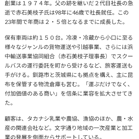
創業は１９７４年。父の跡を継いだ２代目社長の急
逝で赤石美枝子氏は98年に46歳で社長就任。この
23年間で年商は２・５倍となるまでに成長した。
保有車両は約１５０台。冷凍・冷蔵から小口に至る
様々なジャンルの貨物運送や引越事業、さらには浜
中輸送事業協同組合（赤石美枝子理事長）でスクー
ルバスの運行委託を町から受けるなど、旅客運送も
手がける。釧路市と茨城県にも拠点を構え、主に昆
布を保管する物流倉庫も営む。「運ぶだけでなく、
付加価値のある商い」を信条に業容を拡大させてき
た。
顧客は、タカナシ乳業や農協、漁協のほか、農・水
産の関連会社など。文字通り地域の一次産業と加工
業の発展を側面からサポートしている。