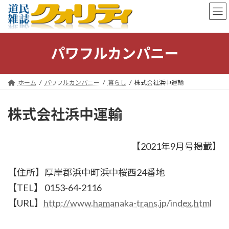
コ
ナ
ン
ビ
テ
ゲ
ン
ー
ツ
シ
パワフルカンパニー
へ
ョ
ス
ン
キ
に
ホーム
パワフルカンパニー
暮らし
株式会社浜中運輸
ッ
移
プ
動
株式会社浜中運輸
【2021年9月号掲載】
【住所】厚岸郡浜中町浜中桜西24番地
【TEL】 0153-64-2116
【URL】
http://www.hamanaka-trans.jp/index.html