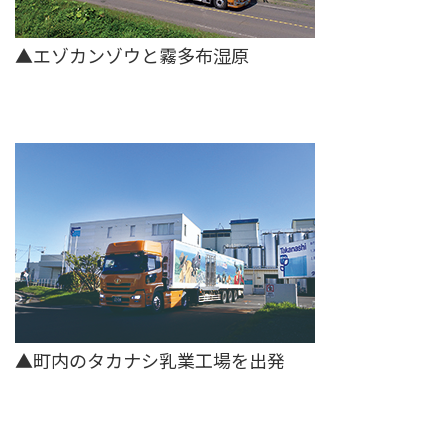
▲エゾカンゾウと霧多布湿原
▲町内のタカナシ乳業工場を出発