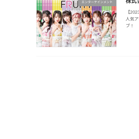
株式
エンターテインメント
【20
人気ア
ブ！