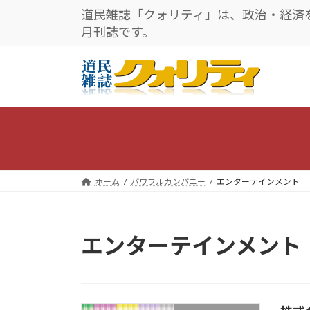
コ
ナ
道民雑誌「クォリティ」は、政治・経済
ン
ビ
月刊誌です。
テ
ゲ
ン
ー
ツ
シ
へ
ョ
ス
ン
キ
に
ッ
移
プ
動
ホーム
パワフルカンパニー
エンターテインメント
エンターテインメント