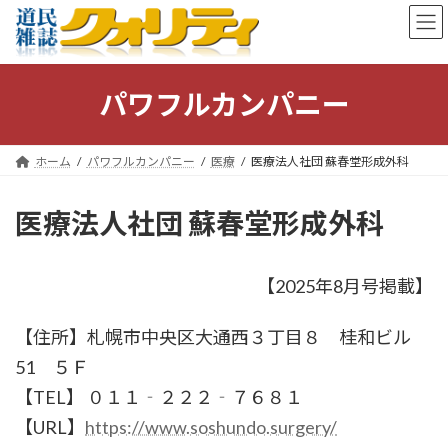
コ
ナ
ン
ビ
テ
ゲ
ン
ー
ツ
シ
パワフルカンパニー
へ
ョ
ス
ン
キ
に
ホーム
パワフルカンパニー
医療
医療法人社団 蘇春堂形成外科
ッ
移
プ
動
医療法人社団 蘇春堂形成外科
【2025年8月号掲載】
【住所】札幌市中央区大通西３丁目８ 桂和ビル
51 ５Ｆ
【TEL】 ０１１‐２２２‐７６８１
【URL】
https://www.soshundo.surgery/