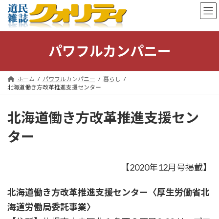
コ
ナ
ン
ビ
テ
ゲ
ン
ー
ツ
シ
パワフルカンパニー
へ
ョ
ス
ン
キ
に
ホーム
パワフルカンパニー
暮らし
ッ
移
北海道働き方改革推進支援センター
プ
動
北海道働き方改革推進支援セン
ター
【2020年12月号掲載】
北海道働き方改革推進支援センター
〈厚生労働省北
海道労働局委託事業〉