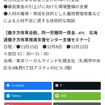
●最低賃金の引上げに向けた環境整備の支援
●人材の確保・育成を目的とした雇用管理改善など
による人材不足に資する技術的な相談
【働き方改革全般、同一労働同一賃金…etc 北海
道働き方改革推進支援センター主催セミナー】
日程／●11月25日 ●12月8日 ●12月22日
※各回 13：30〜15：00
会場／東京リーガルマインド札幌支社（札幌市中央
区北4条西5丁目アスティ45ビル 3階）
Facebook
X
Hatena
LINE