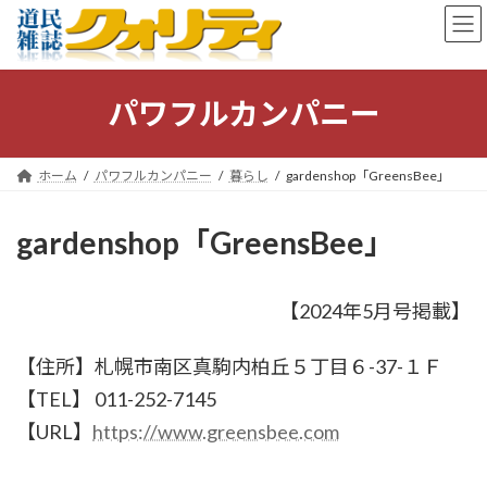
コ
ナ
ン
ビ
テ
ゲ
ン
ー
ツ
シ
パワフルカンパニー
へ
ョ
ス
ン
キ
に
ホーム
パワフルカンパニー
暮らし
gardenshop「GreensBee」
ッ
移
プ
動
gardenshop「GreensBee」
【2024年5月号掲載】
【住所】札幌市南区真駒内柏丘５丁目６-37-１Ｆ
【TEL】 011-252-7145
【URL】
https://www.greensbee.com