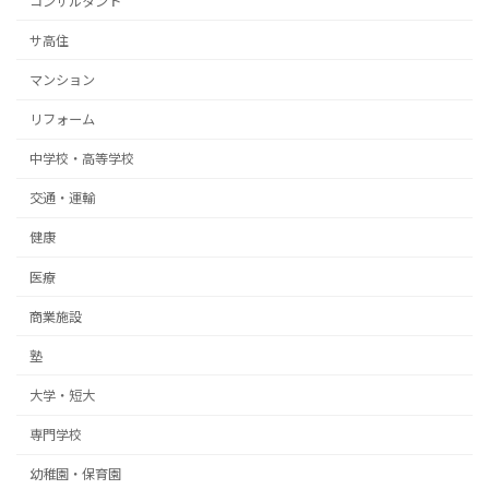
コンサルタント
サ高住
マンション
リフォーム
中学校・高等学校
交通・運輸
健康
医療
商業施設
塾
大学・短大
専門学校
幼稚園・保育園