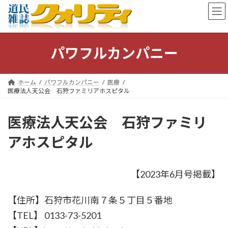
コ
ナ
ン
ビ
テ
ゲ
ン
ー
ツ
シ
パワフルカンパニー
へ
ョ
ス
ン
キ
に
ホーム
パワフルカンパニー
医療
ッ
移
医療法人天公会 石狩ファミリアホスピタル
プ
動
医療法人天公会 石狩ファミリ
アホスピタル
【2023年6月号掲載】
【住所】石狩市花川南７条５丁目５番地
【TEL】 0133-73-5201