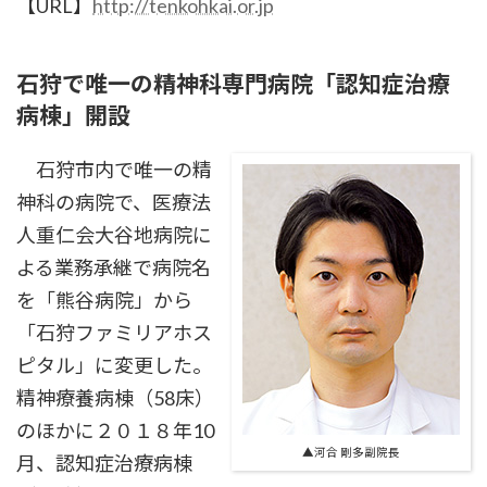
【URL】
http://tenkohkai.or.jp
石狩で唯一の精神科専門病院「認知症治療
病棟」開設
石狩市内で唯一の精
神科の病院で、医療法
人重仁会大谷地病院に
よる業務承継で病院名
を「熊谷病院」から
「石狩ファミリアホス
ピタル」に変更した。
精神療養病棟（58床）
のほかに２０１８年10
▲河合 剛多副院長
月、認知症治療病棟