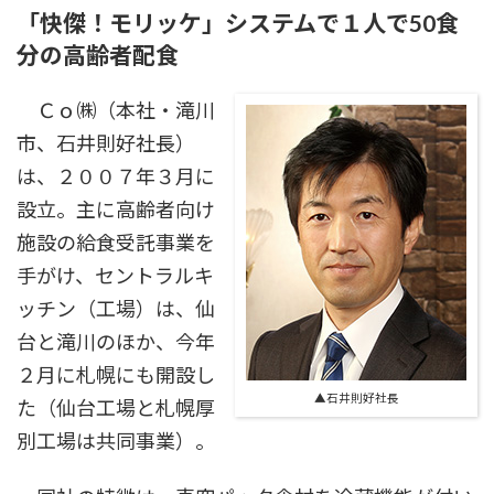
「快傑！モリッケ」システムで１人で50食
分の高齢者配食
Ｃｏ㈱（本社・滝川
市、石井則好社長）
は、２００７年３月に
設立。主に高齢者向け
施設の給食受託事業を
手がけ、セントラルキ
ッチン（工場）は、仙
台と滝川のほか、今年
２月に札幌にも開設し
▲石井則好社長
た（仙台工場と札幌厚
別工場は共同事業）。