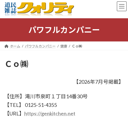
コ
ナ
ン
ビ
テ
ゲ
ン
ー
ツ
シ
パワフルカンパニー
へ
ョ
ス
ン
キ
に
ホーム
パワフルカンパニー
健康
Ｃｏ㈱
ッ
移
プ
動
Ｃｏ㈱
【2026年7月号掲載】
【住所】滝川市泉町１丁目14番30号
【TEL】 0125-51-4355
【URL】
https://genkitchen.net