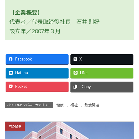
【企業概要】
代表者／代表取締役社長 石井 則好
設立年／2007年３月
Facebook
X
Hatena
LINE
Pocket
Copy
健康
、
福祉
、
飲食関連
パワフルカンパニーカテゴリー
前の記事