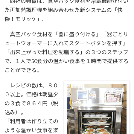
同社の特徴は、真空パック食材を冷蔵機能が付い
た再加熱調理機を組み合わせた新システムの「快
傑！モリッケ」。
真空パック食材を「器に盛り付ける」「器ごとリ
ヒートウォーマーに入れてスタートボタンを押す」
「出来上がった料理を配膳する」の３つのステップ
で、１人で50食分の温かい食事を１時間で提供する
ことができる。
レシピの数は、８０
０以上。価格は朝昼夕
の３食で８６４円（税
込み）。
「利用者は作り立ての
ような温かい食事を楽