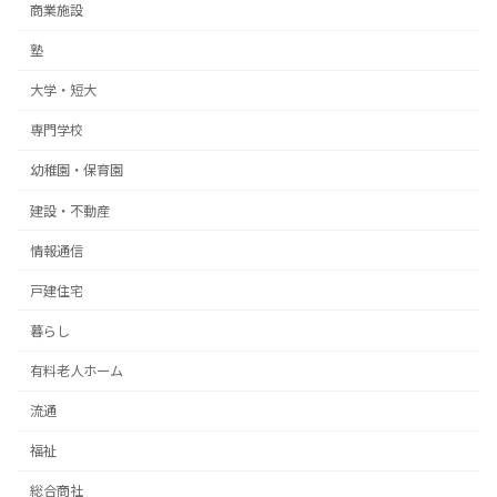
商業施設
塾
大学・短大
専門学校
幼稚園・保育園
建設・不動産
情報通信
戸建住宅
暮らし
有料老人ホーム
流通
福祉
総合商社