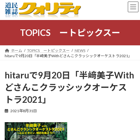
コ
ナ
ン
ビ
テ
ゲ
ン
ー
ツ
シ
TOPICS ートピックスー
へ
ョ
ス
ン
キ
に
ホーム
TOPICS ートピックスー
NEWS
ッ
移
hitaruで9月20日「半﨑美子Withどさんこクラッシックオーケストラ2021」
プ
動
hitaruで9月20日「半﨑美子With
どさんこクラッシックオーケス
トラ2021」
2021年8月31日