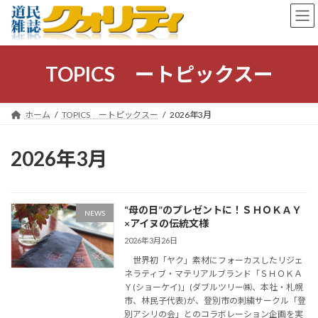
コ
ナ
ン
ビ
テ
ゲ
ン
ー
ツ
シ
TOPICS ートピックスー
へ
ョ
ス
ン
キ
に
ホーム
TOPICS ートピックスー
2026年3月
ッ
移
プ
動
2026年3月
“母の日”のプレゼントに！ＳＨＯＫＡＹ
NEWS
×アイヌの伝統文様
2026年3月26日
世界初「ヤク」素材にフォーカスしたリジェ
ネラティブ・マテリアルブランド「ＳＨＯＫＡ
Ｙ(ショーケイ)」(ダブルツリー㈱、本社・札幌
市、林民子代表)が、登別市の刺繍サークル「登
別アシリの会」とのコラボレーション企画を実