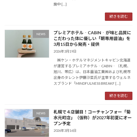
施中 […]
続きを読む
プレミアホテル‐CABIN‐が味と品質に
NEWS
こだわった体に優しい「朝専用醤油」を
3月15日から発売・提供
2026年3月19日
㈱ケン・ホテルマネジメントキャビン北海道
が運営するプレミアホテル‐CABIN‐（札幌、
旭川、帯広）は、日本醤油工業㈱および札幌市
出身のタレント伊藤沙菜氏が主宰するウェルネ
スブランド「MINDFULNESS BREAKF […]
続きを読む
札幌で４店舗目！コーチャンフォー「菊
NEWS
水元町店」（仮称）が2027年初夏にオー
プン予定
2026年3月16日