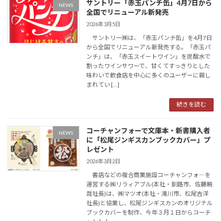
サントリー「赤玉パンチ缶」4月7日から
NEWS
全国でリニューアル新発売
2026年3月5日
サントリー㈱は、「赤玉パンチ缶」を4月7日
から全国でリニューアル新発売する。「赤玉パ
ンチ」は、「赤玉スイートワイン」を炭酸水で
割ったワインサワーで、甘くてすっきりとした
味わいで飲食店を中心に多くのユーザーに親し
まれてい […]
続きを読む
コーチャンフォーで文庫本・新書購入者
NEWS
に「松尾ジンギスカンブックカバー」プ
レゼント
2026年3月2日
書店などの複合商業施設コーチャンフォ―を
運営する㈱リラィアブル(本社・釧路市、佐藤暁
哉社長)は、㈱マツオ(本社・滝川市、松尾吉洋
社長)と協業し、松尾ジンギスカンのオリジナル
ブックカバーを制作、今年３月１日からコーチ