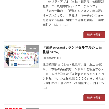
㈱リラィアブル（本社・釧路市、佐藤暁哉
社長）が、札幌市白石区にコーチャンフォ
―「菊水元町店」（仮称）を２０２７年初夏に
オープンさせる。 同社は、コーチャンフォー
を道内で６店舗、関東で２店舗を展開。「菊水
元町店」は、札 […]
続きを読む
『道新presents ランドセルマルシェ㏌
NEWS
札幌 2026』
2026年3月11日
北海道新聞社（本社・札幌市、堀井友二社長）
が、日本製の高品質なランドセルを製造するメ
ーカー６社を迎えた『道新ｐｒｅｓｅｎｔｓ ラ
ンドセルマルシェ㏌札幌 ２０２６』を、６月27
～28日の２日間にわたって開催する。 同イベン
[…]
続きを読む