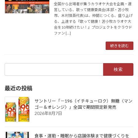
全国から出場者が集うカラオケ大会を企画・運
営している、歌って健康委員会(本部・苫小牧
市、木村慎吾代表)は、仲間とつくる、盛り上げ
る、上達する『歌って健康！苫小牧カラオケ大
会を10年続けたい！』プロジェクトをクラウド
ファン […]
続きを読む
検
索:
最近の投稿
サントリー「－196（イチキューロク）無糖〈マン
ゴー＆オレンジ〉」全国で期間限定新発売
2026年8月7日
食事・運動・睡眠から店舗体験まで健康づくりを