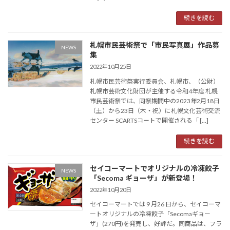
続きを読む
札幌市民芸術祭で「市民写真展」作品募
NEWS
集
2022年10月25日
札幌市民芸術祭実行委員会、札幌市、（公財）
札幌市芸術文化財団が主催する令和4年度 札幌
市民芸術祭では、同祭期間中の2023年2月18日
（土）から23日（木・祝）に札幌文化芸術交流
センター SCARTSコートで開催される「 […]
続きを読む
セイコーマートでオリジナルの冷凍餃子
NEWS
「Secoma ギョーザ」が新登場！
2022年10月20日
セイコーマートでは 9 月26 日から、セイコーマ
ートオリジナルの冷凍餃子「Secomaギョー
ザ」(270円)を発売し、好評だ。同商品は、フラ