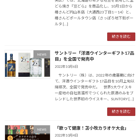
央区）では、北海道の希少な地豆を使用した生
どら焼き『豆どら』を商品化し、10月1日から
椿さんど円山本店（大通西23丁目1－14）と、
椿さんどポールタウン店（さっぽろ地下街ポー
ルタ […]
続きを読む
サントリー「洋酒ウインターギフト17品
NEWS
目」を全国で発売中
2022年10月6日
サントリー（株）は、2022年の歳暮期に向け
て、洋酒ウインターギフト17品目を10月上旬以
降順次、全国で発売中だ。 世界5大ウイスキ
ー産地の自社蒸溜所でつくられた原酒のみをブ
レンドした世界初のウイスキー、SUNTORY […]
続きを読む
「歌って健康！苫小牧カラオケ大会」
NEWS
2022年10月4日