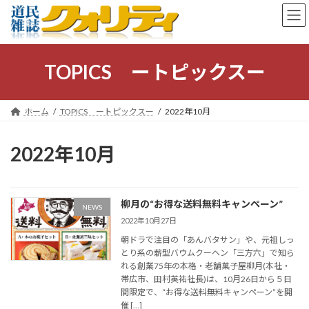
コ
ナ
ン
ビ
テ
ゲ
ン
ー
ツ
シ
TOPICS ートピックスー
へ
ョ
ス
ン
キ
に
ホーム
TOPICS ートピックスー
2022年10月
ッ
移
プ
動
2022年10月
柳月の“お得な送料無料キャンペーン”
NEWS
2022年10月27日
朝ドラで注目の「あんバタサン」や、元祖しっ
とり系の薪型バウムクーヘン「三方六」で知ら
れる創業75年の本格・老舗菓子屋柳月(本社・
帯広市、田村英祐社長)は、10月26日から５日
間限定で、“お得な送料無料キャンペーン”を開
催 […]