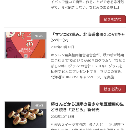
イパンで焼いて簡単に作ることができる冷凍餃
子で、食べ飽きしない、なじみのある味 […]
続きを読む
「マツコの重み。北海道米BIGLOVEキャ
NEWS
ンペーン」
2022年10月18日
ホクレン農業協同組合連合会が、秋の新米時期
に合わせて“ゆめぴりか60キログラム”、“ななつ
ぼし60キログラム”の合計１２０キログラムを
抽選で10人にプレゼントする「マツコの重み。
北海道米BIGLOVEキャンペーン」を実施 […]
続きを読む
椿さんどから道産の希少な地豆使用の生
NEWS
どら焼き『豆どら』新発売
2022年10月13日
札幌のスイーツ専門店「椿さんど」（札幌市中