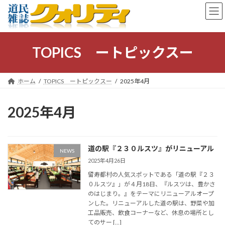
コ
ナ
ン
ビ
テ
ゲ
ン
ー
ツ
シ
TOPICS ートピックスー
へ
ョ
ス
ン
キ
に
ホーム
TOPICS ートピックスー
2025年4月
ッ
移
プ
動
2025年4月
道の駅『２３０ルスツ』がリニューアル
NEWS
2025年4月26日
留寿都村の人気スポットである「道の駅『２３
０ルスツ』」が４月18日、『ルスツは、豊かさ
のはじまり。』をテーマにリニューアルオープ
ンした。リニューアルした道の駅は、野菜や加
工品販売、飲食コーナーなど、休息の場所とし
てのサー […]