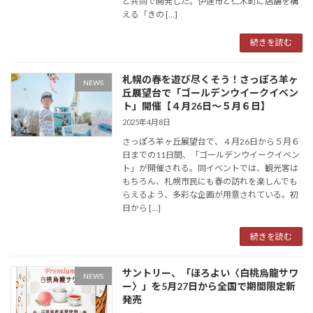
と共同で開発した。伊達市と仁木町に店舗を構
える「きの […]
続きを読む
札幌の春を遊び尽くそう！さっぽろ羊ヶ
NEWS
丘展望台で「ゴールデンウイークイベン
ト」開催【４月26日〜５月６日】
2025年4月8日
さっぽろ羊ヶ丘展望台で、４月26日から５月６
日までの11日間、「ゴールデンウイークイベン
ト」が開催される。同イベントでは、観光客は
もちろん、札幌市民にも春の訪れを楽しんでも
らえるよう、多彩な企画が用意されている。初
日から […]
続きを読む
サントリー、「ほろよい〈白桃烏龍サワ
NEWS
ー〉」を5月27日から全国で期間限定新
発売