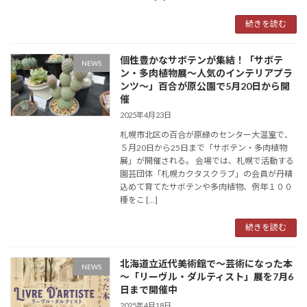
続きを読む
個性豊かなサボテンが集結！「サボテ
NEWS
ン・多肉植物展～人気のインテリアプラ
ンツ～」百合が原公園で5月20日から開
催
2025年4月23日
札幌市北区の百合が原緑のセンター大温室で、
５月20日から25日まで「サボテン・多肉植物
展」が開催される。 会場では、札幌で活動する
園芸団体「札幌カクタスクラブ」の会員が丹精
込めて育てたサボテンや多肉植物、例年１００
種をこ […]
続きを読む
北海道立近代美術館で～芸術になった本
NEWS
～「リーヴル・ダルティスト」展を7月6
日まで開催中
2025年4月18日