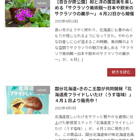
【百合が原公園】和と洋の園芸美を楽し
NEWS
める「サクラソウ美術館～日本や欧米の
サクラソウの展示～」４月22日から開催
2025年4月10日
長い冬がようやく終わり、北海道にも春のぬく
もりが感じられるようになってきた。やわらか
な日差しに心が温まるこの時期、美術館のよう
な空間でサクラソウの魅力を楽しめる「サクラ
ソウ美術館～日本や欧米のサクラソウの展示
～」が、４月 […]
続きを読む
国分北海道×きのこ王国が共同開発「北
NEWS
海道産フライドしいたけ（うす塩味）」
４月１日より販売中！
2025年4月9日
北海道産しいたけをサクッと軽やかな食感に仕
上げた新感覚スナック「北海道産フライドしい
たけ（うす塩味）」が、４月１日に発売され
た。 この商品は、国分北海道㈱が㈱北海道名販