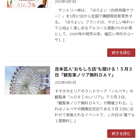
2025年4月5日
サントリー㈱は、「ほろよい〈白桃烏龍サワ
ー〉」を5月27日から全国で期間限定新発売す
る。 「ほろよい」ブランドは、やさしい味わい
で心地よく楽しめるアルコール度数3％のお酒
として、2009年の発売以来、幅広い年代のユー
ザ […]
続きを読む
吉本芸人“おもしろ話”も聞ける！５月３
NEWS
日「観覧車ノリア無料ＤＡＹ」
2025年4月1日
すすきのエリアのランドマーク「ノルベサ」の
観覧車「ｎＯＲＩＡ(ノリア)」で５月３日、
「観覧車ノリア無料ＤＡＹ」が開催される。こ
れはノルベサの開業記念日である５月３日に合
わせて実施されるイベントで、この日は“誰でも
１周無料 […]
続きを読む