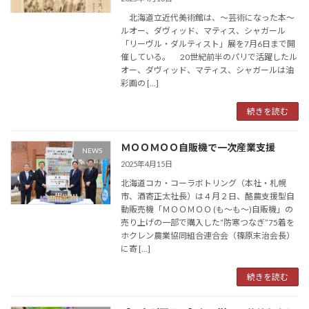
北海道立近代美術館は、～芸術になった本～
ルオー、ダヴィッド、マティス、シャガール
「リーヴル・ダルティスト」展を7月6日まで開
催している。 20世紀前半のパリで活躍したル
オー、ダヴィッド、マティス、シャガールは油
彩画の […]
続きを読む
ＭＯＯＭＯＯ自販機で一次産業支援
NEWS
2025年4月15日
北海道コカ・コーラボトリング（本社・札幌
市、酒寄正太社長）は４月２日、酪農支援型自
動販売機「ＭＯＯＭＯＯ (も～も～)自販機」の
売り上げの一部で購入した“防寒つなぎ”75着を
ホクレン農業協同組合連合会（篠原末治会長）
に寄 […]
続きを読む