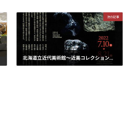
次の記事
北海道立近代美術館～近美コレクション～「没後100年中原悌二郎展」ほか 8月21日まで開催中
2022年7月28日