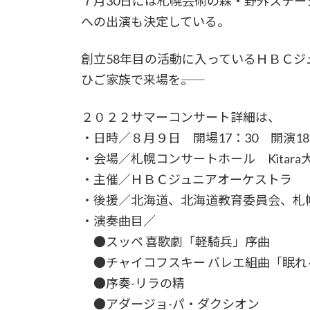
７月30日には札幌芸術の森・野外ステー
への出演も決定している。
創立58年目の活動に入っているＨＢＣ
ひご家族で来場を――。
２０２２サマーコンサート詳細は、
・日時／８月９日 開場17：30 開演18
・会場／札幌コンサートホール Kitara
・主催／ＨＢＣジュニアオーケストラ
・後援／北海道、北海道教育委員会、札
・演奏曲目／
●スッペ 喜歌劇「軽騎兵」序曲
●チャイコフスキー バレエ組曲「眠れる
●序奏-リラの精
●アダージョ-パ・ダクシオン