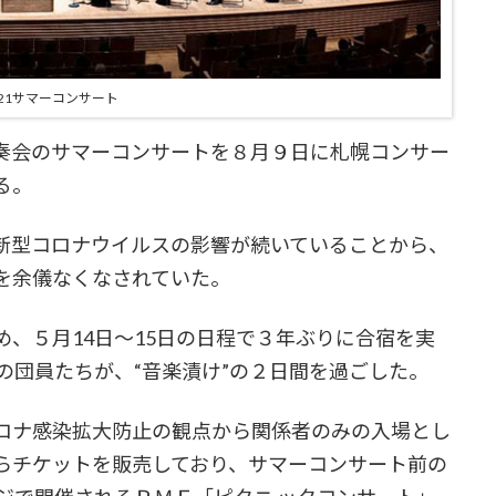
021サマーコンサート
奏会のサマーコンサートを８月９日に札幌コンサー
る。
新型コロナウイルスの影響が続いていることから、
を余儀なくなされていた。
、５月14日～15日の日程で３年ぶりに合宿を実
の団員たちが、“音楽漬け”の２日間を過ごした。
ロナ感染拡大防止の観点から関係者のみの入場とし
らチケットを販売しており、サマーコンサート前の