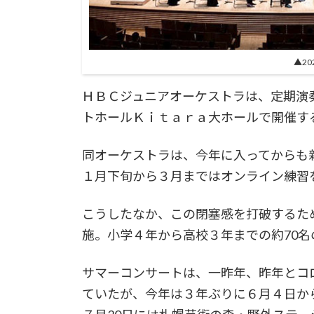
▲2
ＨＢＣジュニアオーケストラは、定期演
トホールＫｉｔａｒａ大ホールで開催す
同オーケストラは、今年に入ってからも
１月下旬から３月まではオンライン練習
こうしたなか、この閉塞感を打破するため
施。小学４年から高校３年までの約70名
サマーコンサートは、一昨年、昨年とコ
ていたが、今年は３年ぶりに６月４日か