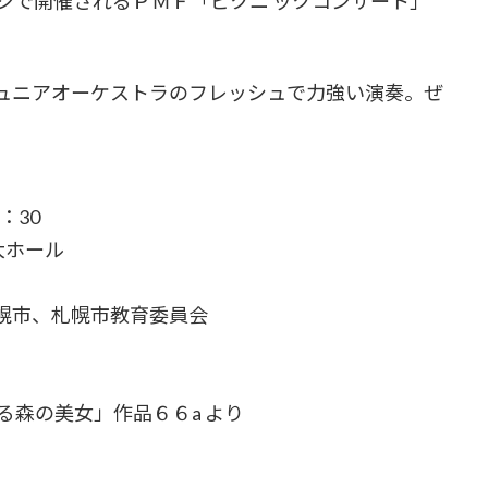
ジで開催されるＰＭＦ「ピクニ ックコンサート」
ジュニアオーケストラのフレッシュで力強い演奏。ぜ
：30
大ホール
幌市、札幌市教育委員会
森の美女」作品６６a より