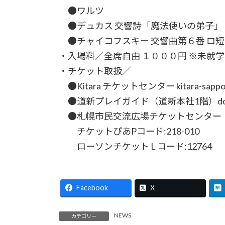
●ワルツ
●デュカス 交響詩「魔法使いの弟子」
●チャイコフスキー 交響曲第６番 ロ短調
・入場料／全席自由 １０００円 ※未就
・チケット取扱／
●Kitara チケットセンター kitara-sapporo.
●道新プレイガイド（道新本社1階）doshin-play
●札幌市民交流広場チケットセンター（
チケットぴあPコード:218-010
ローソンチケット L コード:12764
Facebook
X
NEWS
カテゴリー