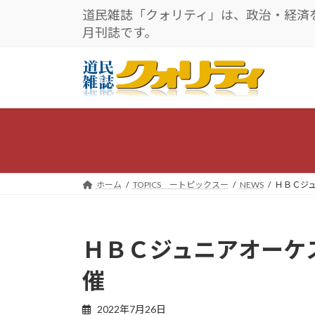
コ
ナ
道民雑誌「クォリティ」は、政治・経済
ン
ビ
月刊誌です。
テ
ゲ
ン
ー
ツ
シ
へ
ョ
ス
ン
キ
に
ッ
移
プ
動
ホーム
TOPICS ートピックスー
NEWS
ＨＢＣジ
ＨＢＣジュニアオーケ
催
2022年7月26日