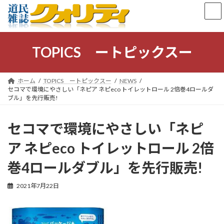
コ
ナ
ン
ビ
テ
ゲ
ン
ー
ツ
シ
TOPICS ートピックスー
へ
ョ
ス
ン
キ
に
ホーム
TOPICS ートピックスー
NEWS
ッ
移
セコマで環境にやさしい「ネピア ネピeco トイレットロール 2倍巻4ロールダ
プ
動
ブル」を先行販売!
セコマで環境にやさしい「ネピ
ア ネピeco トイレットロール 2倍
巻4ロールダブル」を先行販売!
2021年7月22日