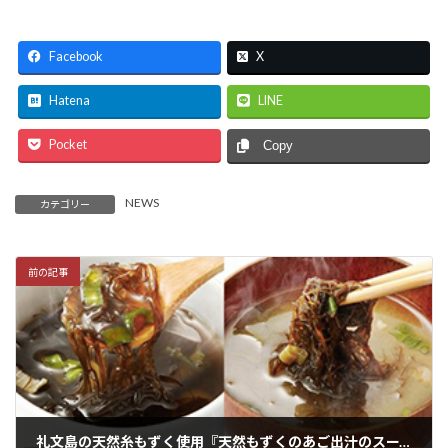
Facebook
X
Hatena
LINE
Pocket
Copy
NEWS
カテゴリー
前の記事
礼文島の天然糸もずく使用『天然もずくのあご出汁のスープ＆味噌汁』