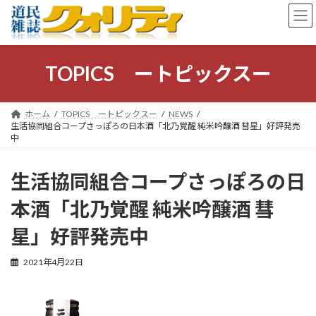
コ
ナ
ン
ビ
テ
ゲ
ン
ー
ツ
シ
TOPICS ートピックスー
へ
ョ
ス
ン
キ
に
ホーム
TOPICS ートピックスー
NEWS
ッ
移
生活協同組合コープさっぽろの日本酒「北乃覚醒 純米吟醸酒 彗星」好評発売
プ
動
中
生活協同組合コープさっぽろの日
本酒「北乃覚醒 純米吟醸酒 彗
星」好評発売中
2021年4月22日