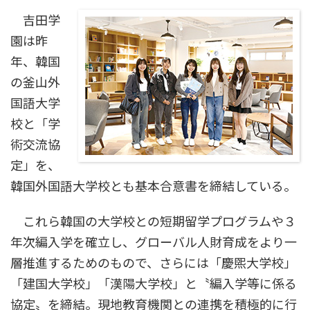
吉田学
園は昨
年、韓国
の釜山外
国語大学
校と「学
術交流協
定」を、
韓国外国語大学校とも基本合意書を締結している。
これら韓国の大学校との短期留学プログラムや３
年次編入学を確立し、グローバル人財育成をより一
層推進するためのもので、さらには「慶煕大学校」
「建国大学校」「漢陽大学校」と〝編入学等に係る
協定〟を締結。現地教育機関との連携を積極的に行