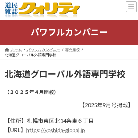
コ
ナ
ン
ビ
テ
ゲ
ン
ー
ツ
シ
パワフルカンパニー
へ
ョ
ス
ン
キ
に
ホーム
パワフルカンパニー
専門学校
ッ
移
北海道グローバル外語専門学校
プ
動
北海道グローバル外語専門学校
（２０２５年４月開校）
【2025年9月号掲載】
【住所】札幌市東区北14条東６丁目
【URL】
https://yoshida-global.jp