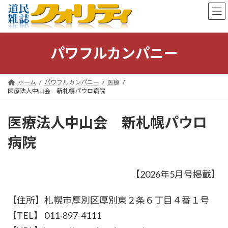
コ
ナ
ン
ビ
テ
ゲ
ン
ー
ツ
シ
パワフルカンパニー
へ
ョ
ス
ン
キ
に
ホーム
パワフルカンパニー
医療
ッ
移
医療法人中山会 新札幌パウロ病院
プ
動
医療法人中山会 新札幌パウロ
病院
【2026年5月号掲載】
【住所】札幌市厚別区厚別東２条６丁目４番１号
【TEL】 011-897-4111