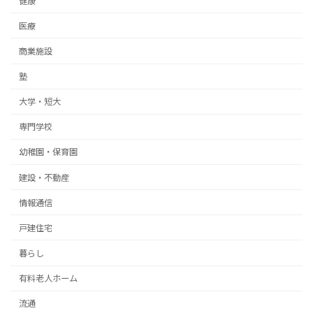
健康
医療
商業施設
塾
大学・短大
専門学校
幼稚園・保育園
建設・不動産
情報通信
戸建住宅
暮らし
有料老人ホーム
流通