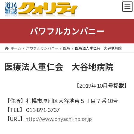
コ
ナ
ン
ビ
テ
ゲ
ン
ー
ツ
シ
パワフルカンパニー
へ
ョ
ス
ン
キ
に
ホーム
パワフルカンパニー
医療
医療法人重仁会 大谷地病院
ッ
移
プ
動
医療法人重仁会 大谷地病院
【2019年10月号掲載】
【住所】札幌市厚別区大谷地東５丁目７番10号
【TEL】 011-891-3737
【URL】
http://www.ohyachi-hp.or.jp