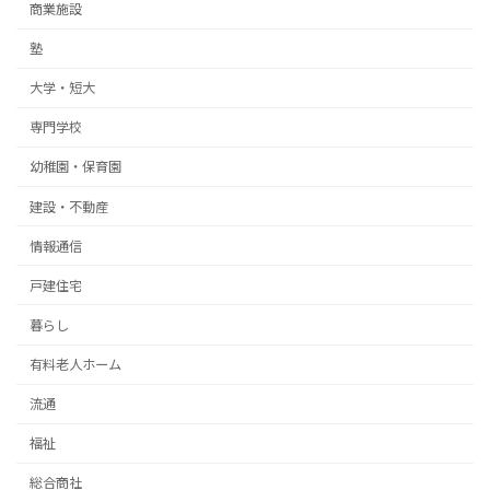
商業施設
塾
大学・短大
専門学校
幼稚園・保育園
建設・不動産
情報通信
戸建住宅
暮らし
有料老人ホーム
流通
福祉
総合商社