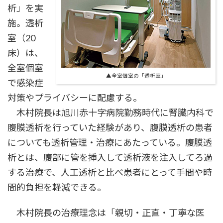
析」を実
施。透析
室（20
床）は、
全室個室
▲全室個室の「透析室」
で感染症
対策やプライバシーに配慮する。
木村院長は旭川赤十字病院勤務時代に腎臓内科で
腹膜透析を行っていた経験があり、腹膜透析の患者
についても透析管理・治療にあたっている。腹膜透
析とは、腹部に管を挿入して透析液を注入してろ過
する治療で、人工透析と比べ患者にとって手間や時
間的負担を軽減できる。
木村院長の治療理念は「親切・正直・丁寧な医