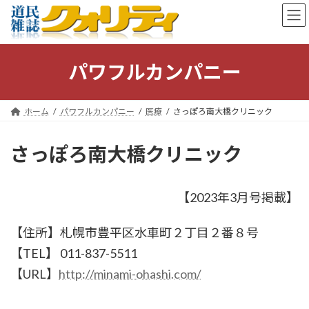
コ
ナ
ン
ビ
テ
ゲ
ン
ー
ツ
シ
パワフルカンパニー
へ
ョ
ス
ン
キ
に
ホーム
パワフルカンパニー
医療
さっぽろ南大橋クリニック
ッ
移
プ
動
さっぽろ南大橋クリニック
【2023年3月号掲載】
【住所】札幌市豊平区水車町２丁目２番８号
【TEL】 011-837-5511
【URL】
http://minami-ohashi.com/