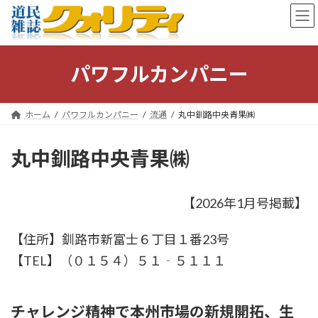
コ
ナ
ン
ビ
テ
ゲ
ン
ー
ツ
シ
パワフルカンパニー
へ
ョ
ス
ン
キ
に
ホーム
パワフルカンパニー
流通
丸中釧路中央青果㈱
ッ
移
プ
動
丸中釧路中央青果㈱
【2026年1月号掲載】
【住所】釧路市新富士６丁目１番23号
【TEL】（０１５４）５１‐５１１１
チャレンジ精神で本州市場の新規開拓、生