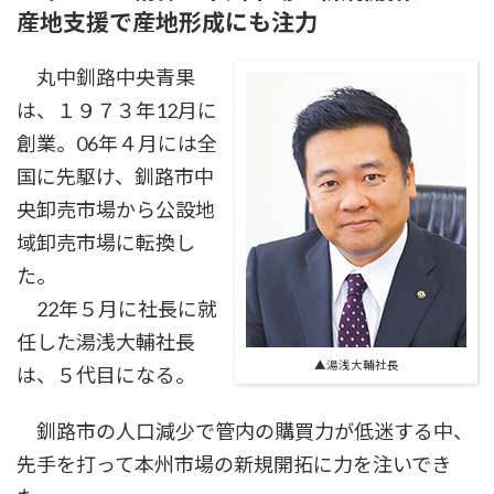
産地支援で産地形成にも注力
丸中釧路中央青果
は、１９７３年12月に
創業。06年４月には全
国に先駆け、釧路市中
央卸売市場から公設地
域卸売市場に転換し
た。
22年５月に社長に就
任した湯浅大輔社長
▲湯浅大輔社長
は、５代目になる。
釧路市の人口減少で管内の購買力が低迷する中、
先手を打って本州市場の新規開拓に力を注いでき