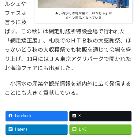
ルシェや
フェスは
▲小清水町の物産展で「ほがじゃ」は
メイン商品となっている
言うに及
ばず、この秋には網走刑務所特設会場で行われた
「網走矯正展」、札幌でのＨＴＢ秋の大感謝祭、ほ
っかいどう秋の大収穫祭でも物販を通じて会場を盛
り上げ、11月にはＪＡ東京アグリパークで開かれた
北海道フェアにも出展した。
小清水の産業や観光情報を道内外に広く発信する
ことにも大きく貢献している。
Facebook
X
Hatena
LINE