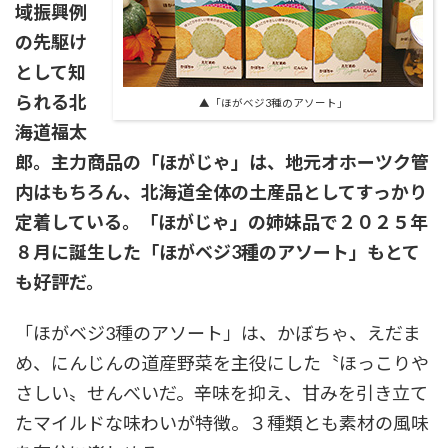
域振興例
の先駆け
として知
られる北
▲「ほがベジ3種のアソート」
海道福太
郎。主力商品の「ほがじゃ」は、地元オホーツク管
内はもちろん、北海道全体の土産品としてすっかり
定着している。「ほがじゃ」の姉妹品で２０２５年
８月に誕生した「ほがベジ3種のアソート」もとて
も好評だ。
「ほがベジ3種のアソート」は、かぼちゃ、えだま
め、にんじんの道産野菜を主役にした〝ほっこりや
さしい〟せんべいだ。辛味を抑え、甘みを引き立て
たマイルドな味わいが特徴。３種類とも素材の風味