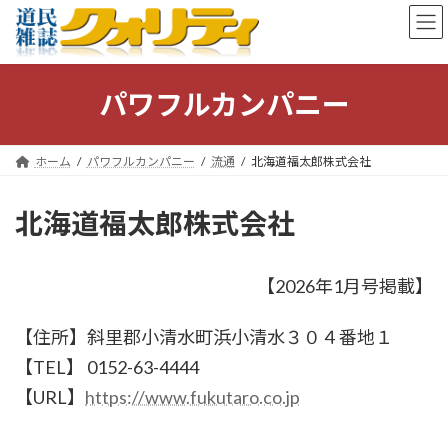
コ
ナ
ン
ビ
テ
ゲ
ン
ー
ツ
シ
パワフルカンパニー
へ
ョ
ス
ン
キ
に
ホーム
パワフルカンパニー
流通
北海道福太郎株式会社
ッ
移
プ
動
北海道福太郎株式会社
【2026年1月号掲載】
【住所】斜里郡小清水町浜小清水３０４番地１
【TEL】 0152-63-4444
【URL】
https://www.fukutaro.co.jp