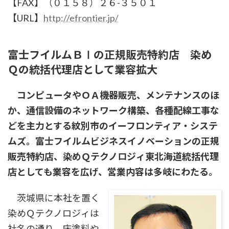
【FAX】（０１５８）２６-３５０１
【URL】
http://efrontier.jp/
富士フイルムＢⅠの正規販売特約店 染め
Ｑの統括代理店として業容拡大
コンピュータやＯＡ機器販売、メンテナンスのほ
か、通信設備のネットワーク構築、各種配線工事な
どを主力とする紋別市のイーフロンティア・システ
ムズ。富士フイルムビジネスイノベーションの正規
販売特約店、染めＱテクノロジィ東北海道統括代理
店としても業容を広げ、営業内容は多岐にわたる。
茨城県に本社を置く
染めＱテクノロジィは
社名の通り、床塗料や