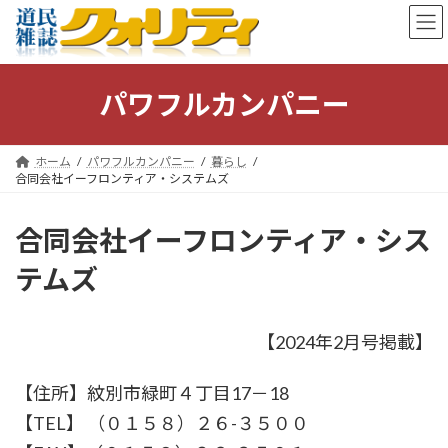
コ
ナ
ン
ビ
テ
ゲ
ン
ー
ツ
シ
パワフルカンパニー
へ
ョ
ス
ン
キ
に
ホーム
パワフルカンパニー
暮らし
ッ
移
合同会社イーフロンティア・システムズ
プ
動
合同会社イーフロンティア・シス
テムズ
【2024年2月号掲載】
【住所】紋別市緑町４丁目17－18
【TEL】 （０１５８）２６-３５００