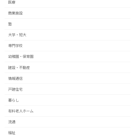
医療
商業施設
塾
大学・短大
専門学校
幼稚園・保育園
建設・不動産
情報通信
戸建住宅
暮らし
有料老人ホーム
流通
福祉