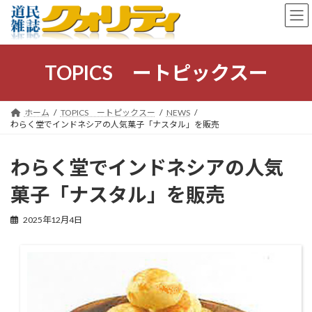
コ
ナ
ン
ビ
テ
ゲ
ン
ー
ツ
シ
TOPICS ートピックスー
へ
ョ
ス
ン
キ
に
ホーム
TOPICS ートピックスー
NEWS
ッ
移
わらく堂でインドネシアの人気菓子「ナスタル」を販売
プ
動
わらく堂でインドネシアの人気
菓子「ナスタル」を販売
2025年12月4日