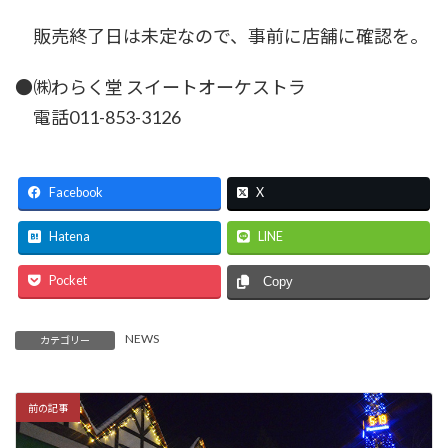
販売終了日は未定なので、事前に店舗に確認を。
●㈱わらく堂 スイートオーケストラ
電話011-853-3126
Facebook
X
Hatena
LINE
Pocket
Copy
NEWS
カテゴリー
前の記事