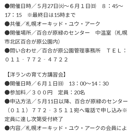
●開催日時／５月27日㈫～６月１日㈰ ８：45～
17：15 ※最終日は15時まで
●共催／札幌オーキッド・ユウ・アーク
●開催場所／百合が原緑のセンター 中温室（札幌
市北区百合が原公園内）
●問い合わせ／百合が原公園管理事務所 ＴＥＬ：
０１１‐７７２‐４７２２
【洋ランの育て方講習会】
●開催日時／６月１日㈰ 13：00～14：30
●参加料／３００円 定員：20名
●申込方法／５月11日以降、百合が原緑のセンター
（０１１）７７２‐３５１１宛へ電話で申し込み※
定員に達し次第受付終了
●内容／札幌オーキッド・ユウ・アークの会員によ