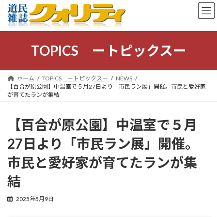
コ
ナ
ン
ビ
テ
ゲ
ン
ー
ツ
シ
TOPICS ートピックスー
へ
ョ
ス
ン
キ
に
ホーム
TOPICS ートピックスー
NEWS
ッ
移
【百合が原公園】中温室で５月27日より「市民ラン展」開催。市民と愛好家
プ
動
が育てたランが集結
【百合が原公園】中温室で５月
27日より「市民ラン展」開催。
市民と愛好家が育てたランが集
結
2025年5月9日