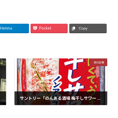
Hatena
Pocket
Copy
次の記事
サントリー「のんある酒場 梅干しサワー ノンアルコール」全国で2月18日から期間限定新発売
2025年2月11日