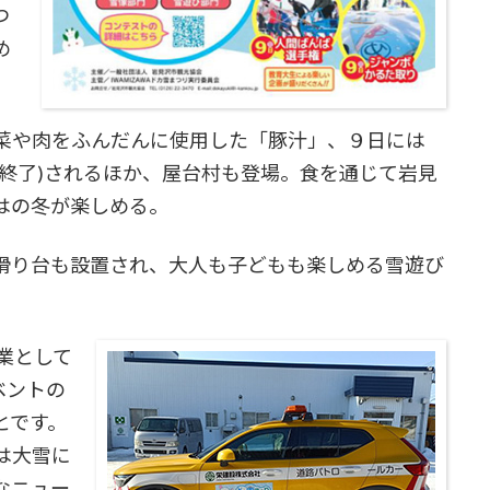
つ
め
菜や肉をふんだんに使用した「豚汁」、９日には
終了)されるほか、屋台村も登場。食を通じて岩見
はの冬が楽しめる。
滑り台も設置され、大人も子どもも楽しめる雪遊び
業として
ベントの
とです。
は大雪に
なニュー