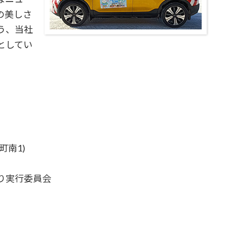
の美しさ
う、当社
としてい
町南1)
り実行委員会