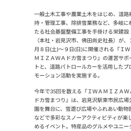
一般土木工事や農業土木をはじめ、道路
持・管理工事、除排雪業務など、多岐に
たる社会基盤整備工事を手掛ける栄建設
（本社・岩見沢市、佛田尚史社長）が、
月８日(土)～９日(日)に開催される『ＩＷ
ＭＩＺＡＷＡドカ雪まつり』の運営サポ
トと、道路パトロールカーを活用したプ
モーション活動を実施する。
今年で35回を数える『ＩＷＡＭＩＺＡＷ
ドカ雪まつり』は、岩見沢駅東市民広場
園を舞台に、雪遊び広場やふれあい動物
などで多彩なスノーアクティビティが楽
めるイベント。特産品のグルメやユニー