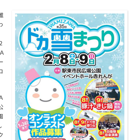
維
わ
２
Ａ
ー
ロ
Ａ
公
園
し
ク