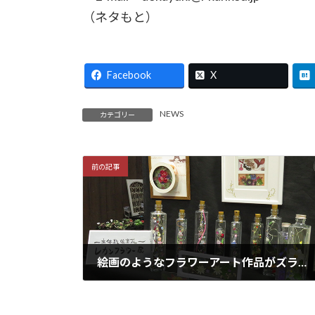
（ネタもと）
Facebook
X
NEWS
カテゴリー
前の記事
絵画のようなフラワーアート作品がズラリ【百合が原公園】３月４日〜９日まで「レカンフラワー展～立体的なフラワーアート～」開催
2025年2月3日