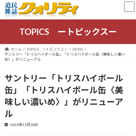
コ
ナ
ン
ビ
テ
ゲ
ン
ー
ツ
シ
TOPICS ートピックスー
へ
ョ
ス
ン
キ
に
ホーム
TOPICS ートピックスー
NEWS
ッ
移
サントリー「トリスハイボール缶」「トリスハイボール缶〈美味しい濃い
プ
動
め〉」がリニューアル
サントリー「トリスハイボール
缶」「トリスハイボール缶〈美
味しい濃いめ〉」がリニューア
ル
2024年11月30日