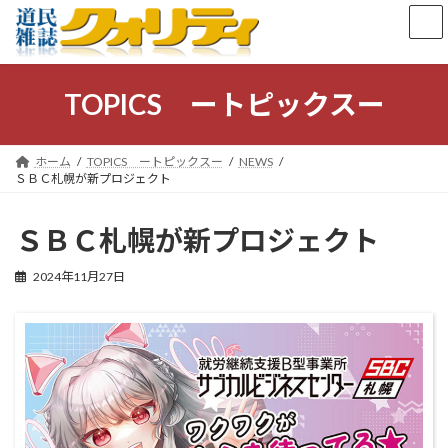
コ
ナ
ン
ビ
テ
ゲ
ン
ー
ツ
シ
TOPICS ートピックスー
へ
ョ
ス
ン
キ
に
ホーム
TOPICS ートピックスー
NEWS
ッ
移
ＳＢＣ札幌が新プロジェクト
プ
動
ＳＢＣ札幌が新プロジェクト
2024年11月27日