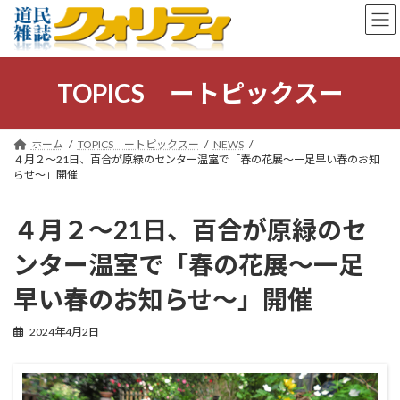
コ
ナ
ン
ビ
テ
ゲ
ン
ー
ツ
シ
TOPICS ートピックスー
へ
ョ
ス
ン
キ
に
ホーム
TOPICS ートピックスー
NEWS
ッ
移
４月２〜21日、百合が原緑のセンター温室で「春の花展〜一足早い春のお知
プ
動
らせ〜」開催
４月２〜21日、百合が原緑のセ
ンター温室で「春の花展〜一足
早い春のお知らせ〜」開催
2024年4月2日