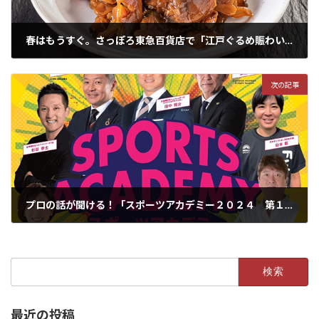
春はもうすぐ。さっぽろ東急百貨店で「江戸ぐるめ賑わい市」４月3日まで
2024年3月28日
次の記事
プロの話が聞ける！「スポーツアカデミー２０２４ 第１弾」
2024年4月4日
検
索:
最近の投稿