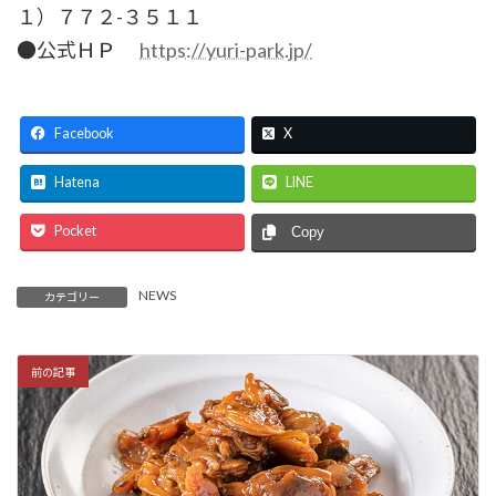
１）７７２-３５１１
●公式ＨＰ
https://yuri-park.jp/
Facebook
X
Hatena
LINE
Pocket
Copy
NEWS
カテゴリー
前の記事