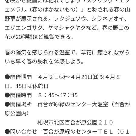
を咲かせ夏前には枯れてしまう「スプリング・エフ
ェメラル（春のはかないもの）」と称される春の山
野草が展示される。フクジュソウ、シラネアオイ、
エゾエンゴサク、ヤマシャクヤクなど、春の野山の
花が20種類ほど観賞できる。
春の陽気を感じられる温室で、草花に癒されながら
いち早く春の訪れを体感しよう。
●開催期間 ４月２日㈫〜４月21日㈰ ※４月８
日、15日は休館日
●開催時間 ８：45〜17：15
●開催場所 百合が原緑のセンター大温室（百合が
原公園内）
札幌市北区百合が原公園２１０
●問い合わせ 百合が原緑のセンターＴＥＬ（０１