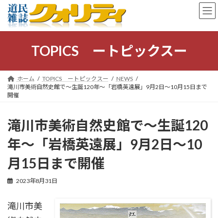
コ
ナ
ン
ビ
テ
ゲ
ン
ー
ツ
シ
TOPICS ートピックスー
へ
ョ
ス
ン
キ
に
ホーム
TOPICS ートピックスー
NEWS
ッ
移
滝川市美術自然史館で～生誕120年～「岩橋英遠展」9月2日～10月15日まで
プ
動
開催
滝川市美術自然史館で～生誕120
年～「岩橋英遠展」9月2日～10
月15日まで開催
2023年8月31日
滝川市美