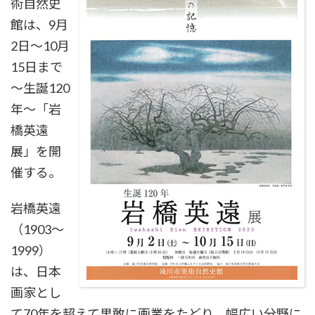
術自然史
館は、9月
2日～10月
15日まで
～生誕120
年～「岩
橋英遠
展」を開
催する。
岩橋英遠
（1903～
1999）
は、日本
画家とし
て70年を超えて果敢に画業をたどり、幅広い分野に