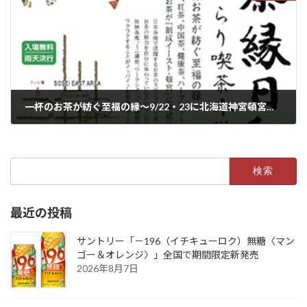
一杯のお茶が紡ぐ至福の縁～9/22・23に北海道神宮頓宮で北の茶縁日和開催
2023年9月5日
検
索:
最近の投稿
サントリー「－196（イチキューロク）無糖〈マン
ゴー＆オレンジ〉」全国で期間限定新発売
2026年8月7日