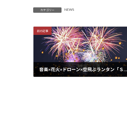
NEWS
カテゴリー
前の記事
音楽×花火×ドローン×空飛ぶランタン「ＳＫＹ ＡＲＴ ＮＩＧＨＴ ＳＡＰＰＯＲＯ」が初開催！
2023年8月8日