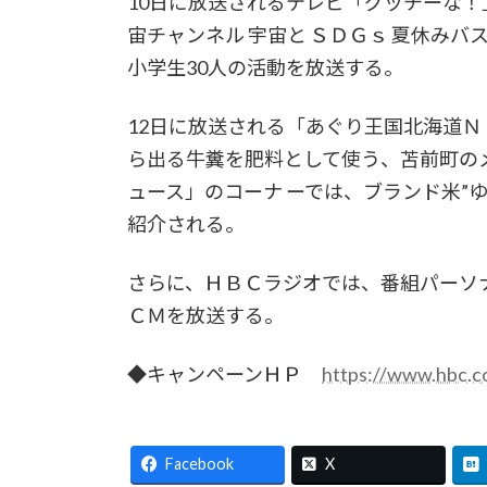
10日に放送されるテレビ「グッチーな！」
宙チャンネル 宇宙と ＳＤＧｓ 夏休み
小学生30人の活動を放送する。
12日に放送される「あぐり王国北海道ＮＥ
ら出る牛糞を肥料として使う、苫前町の
ュース」のコーナ ーでは、ブランド米”
紹介される。
さらに、ＨＢＣラジオでは、番組パーソ
ＣＭを放送する。
◆キャンペーンＨＰ
https://www.hbc.c
Facebook
X