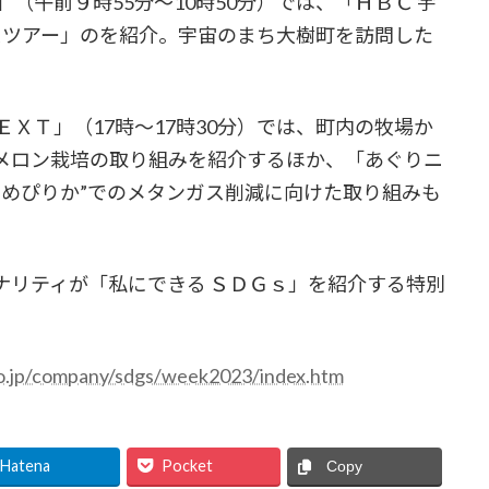
（午前９時55分～10時50分）では、「ＨＢＣ 宇
バスツアー」のを紹介。宇宙のまち大樹町を訪問した
ＸＴ」（17時～17時30分）では、町内の牧場か
メロン栽培の取り組みを紹介するほか、「あぐりニ
ゆめぴりか”でのメタンガス削減に向けた取り組みも
ナリティが「私にできる ＳＤＧｓ」を紹介する特別
o.jp/company/sdgs/week2023/index.htm
Hatena
Pocket
Copy