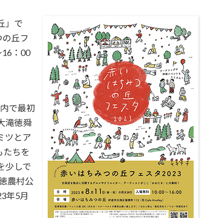
丘」で
つの丘フ
16：00
管内で最初
大滝徳舜
ミツとア
もたちを
を少しで
優徳農村公
3年5月