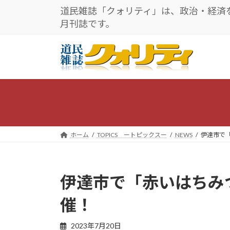
コ
ナ
道民雑誌「クォリティ」は、政治・経済
ン
ビ
月刊誌です。
テ
ゲ
ン
ー
ツ
シ
へ
ョ
ス
ン
キ
に
ッ
移
プ
動
ホーム
TOPICS ートピックスー
NEWS
伊達市で「
伊達市で「赤いはちみつ
催！
2023年7月20日