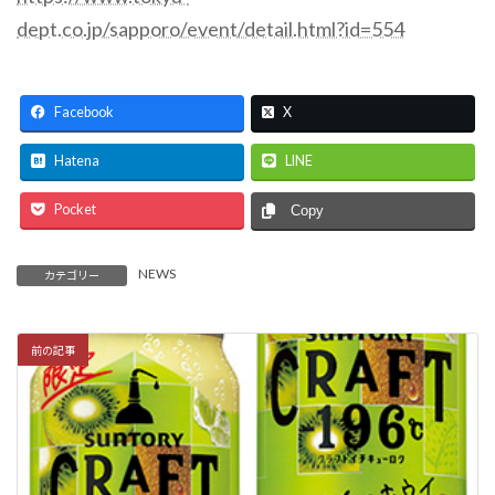
dept.co.jp/sapporo/event/detail.html?id=554
Facebook
X
Hatena
LINE
Pocket
Copy
NEWS
カテゴリー
前の記事