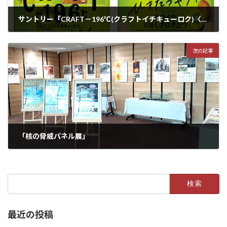
サントリー「CRAFT－196℃(クラフトイチキューロク)〈ひきたつキウイ〉」期間限定新発売
2022年5月12日
次の記事
「核の脅威パネル展」
2022年5月19日
検
索:
最近の投稿