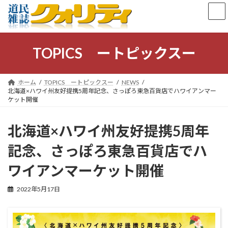
コ
ナ
ン
ビ
テ
ゲ
ン
ー
ツ
シ
TOPICS ートピックスー
へ
ョ
ス
ン
キ
に
ホーム
TOPICS ートピックスー
NEWS
ッ
移
北海道×ハワイ州友好提携5周年記念、さっぽろ東急百貨店でハワイアンマー
プ
動
ケット開催
北海道×ハワイ州友好提携5周年
記念、さっぽろ東急百貨店でハ
ワイアンマーケット開催
2022年5月17日