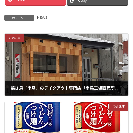
Pocket
Copy
NEWS
カテゴリー
前の記事
焼き鳥「串鳥」のテイクアウト専門店「串鳥工場直売所 」2月15日にオープン!!
2022年2月17日
次の記事