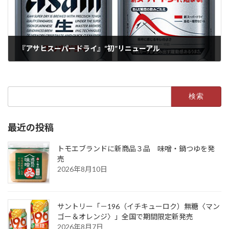
『アサヒスーパードライ』“初”リニューアル
2022年1月25日
検
索:
最近の投稿
トモエブランドに新商品３品 味噌・鍋つゆを発
売
2026年8月10日
サントリー「－196（イチキューロク）無糖〈マン
ゴー＆オレンジ〉」全国で期間限定新発売
2026年8月7日