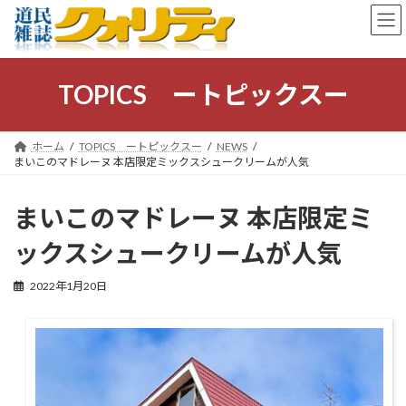
コ
ナ
ン
ビ
テ
ゲ
ン
ー
ツ
シ
TOPICS ートピックスー
へ
ョ
ス
ン
キ
に
ホーム
TOPICS ートピックスー
NEWS
ッ
移
まいこのマドレーヌ 本店限定ミックスシュークリームが人気
プ
動
まいこのマドレーヌ 本店限定ミ
ックスシュークリームが人気
2022年1月20日