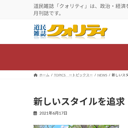
コ
ナ
道民雑誌「クォリティ」は、政治・経済
ン
ビ
月刊誌です。
テ
ゲ
ン
ー
ツ
シ
へ
ョ
ス
ン
キ
に
ッ
移
プ
動
ホーム
TOPICS ートピックスー
NEWS
新しいス
新しいスタイルを追求
2021年6月17日