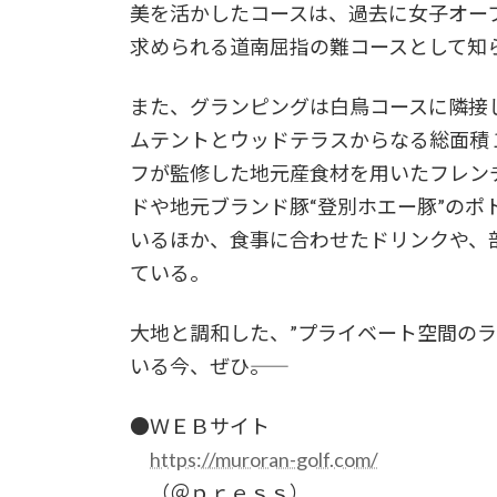
美を活かしたコースは、過去に女子オー
求められる道南屈指の難コースとして知
また、グランピングは白鳥コースに隣接し
ムテントとウッドテラスからなる総面積
フが監修した地元産食材を用いたフレン
ドや地元ブランド豚“登別ホエー豚”の
いるほか、食事に合わせたドリンクや、
ている。
大地と調和した、”プライベート空間の
いる今、ぜひ――。
●ＷＥＢサイト
https://muroran-golf.com/
（＠ｐｒｅｓｓ）