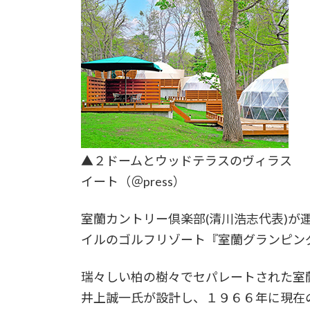
▲２ドームとウッドテラスのヴィラス
イート（＠press）
室蘭カントリー倶楽部(清川浩志代表)が
イルのゴルフリゾート『室蘭グランピン
瑞々しい柏の樹々でセパレートされた室
井上誠一氏が設計し、１９６６年に現在