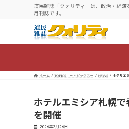
コ
ナ
道民雑誌「クォリティ」は、政治・経済
ン
ビ
月刊誌です。
テ
ゲ
ン
ー
ツ
シ
へ
ョ
ス
ン
キ
に
ッ
移
プ
動
ホーム
TOPICS ートピックスー
NEWS
ホテルエ
ホテルエミシア札幌で
を開催
2026年2月26日