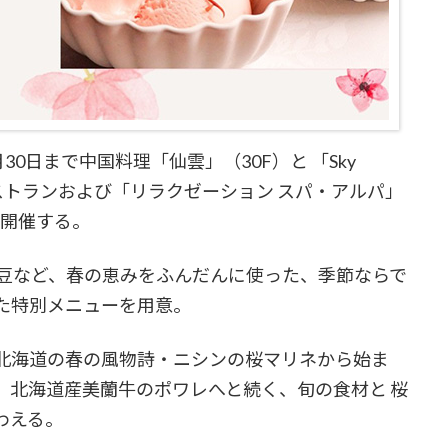
0日まで中国料理「仙雲」（30F）と 「Sky
の2つのレストランおよび「リラクゼーション スパ・アルパ」
を開催する。
空豆など、春の恵みをふんだんに使った、季節ならで
た特別メニューを用意。
us」では、北海道の春の風物詩・ニシンの桜マリネから始ま
、北海道産美蘭牛のポワレへと続く、旬の食材と 桜
わえる。