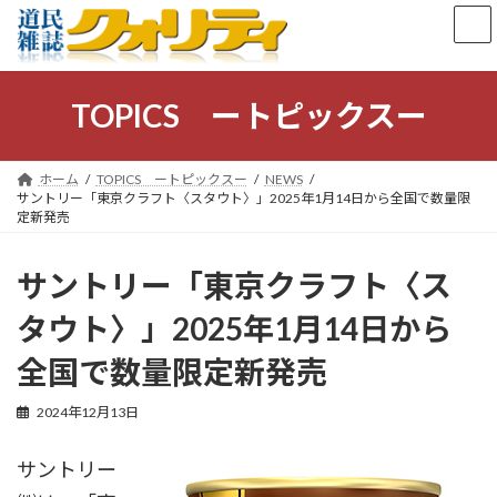
コ
ナ
ン
ビ
テ
ゲ
ン
ー
ツ
シ
TOPICS ートピックスー
へ
ョ
ス
ン
キ
に
ホーム
TOPICS ートピックスー
NEWS
ッ
移
サントリー「東京クラフト〈スタウト〉」2025年1月14日から全国で数量限
プ
動
定新発売
サントリー「東京クラフト〈ス
タウト〉」2025年1月14日から
全国で数量限定新発売
2024年12月13日
サントリー