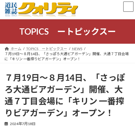
コ
ナ
ン
ビ
テ
ゲ
ン
ー
ツ
シ
TOPICS ートピックスー
へ
ョ
ス
ン
キ
に
ホーム
TOPICS ートピックスー
NEWS
ッ
移
７月19日〜８月14日、「さっぽろ大通ビアガーデン」開催、大通７丁目会場
プ
動
に「キリン 一番搾りビアガーデン」オープン！
７月19日〜８月14日、「さっぽ
ろ大通ビアガーデン」開催、大
通７丁目会場に「キリン 一番搾
りビアガーデン」オープン！
2024年7月18日