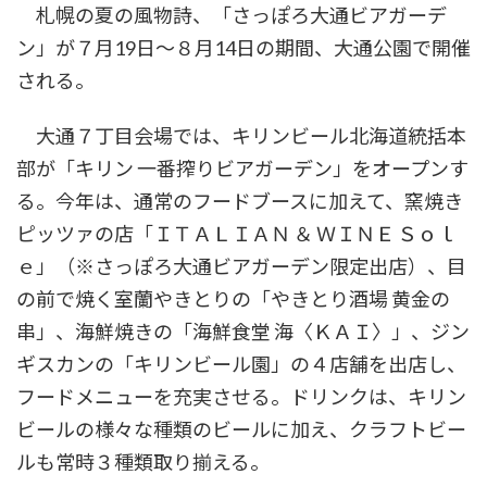
札幌の夏の風物詩、「さっぽろ大通ビアガーデ
ン」が７月19日〜８月14日の期間、大通公園で開催
される。
大通７丁目会場では、キリンビール北海道統括本
部が「キリン 一番搾りビアガーデン」をオープンす
る。今年は、通常のフードブースに加えて、窯焼き
ピッツァの店「ＩＴＡＬＩＡＮ ＆ ＷＩＮＥ Ｓｏｌ
ｅ」（※さっぽろ大通ビアガーデン限定出店）、目
の前で焼く室蘭やきとりの「やきとり酒場 黄金の
串」、海鮮焼きの「海鮮食堂 海〈ＫＡＩ〉」、ジン
ギスカンの「キリンビール園」の４店舗を出店し、
フードメニューを充実させる。ドリンクは、キリン
ビールの様々な種類のビールに加え、クラフトビー
ルも常時３種類取り揃える。