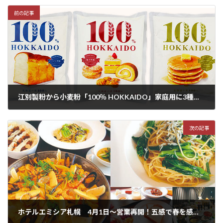
前の記事
江別製粉から小麦粉「100％ HOKKAIDO」家庭用に3種類発売中
2022年3月31日
次の記事
ホテルエミシア札幌 4月1日～営業再開！五感で春を感じる最上階「ランチビュッフェ」