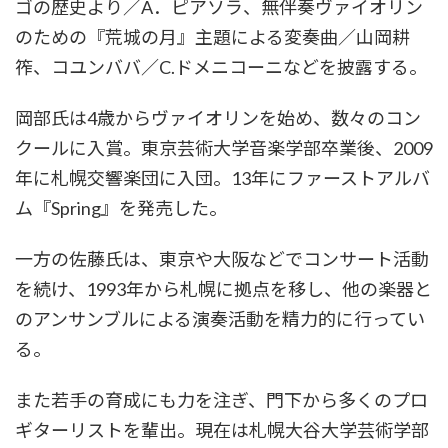
ゴの歴史より／A．ピアソラ、無伴奏ヴァイオリン
のための『荒城の月』主題による変奏曲／山岡耕
筰、コユンババ／C.ドメニコーニなどを披露する。
岡部氏は4歳からヴァイオリンを始め、数々のコン
クールに入賞。東京芸術大学音楽学部卒業後、2009
年に札幌交響楽団に入団。13年にファーストアルバ
ム『Spring』を発売した。
一方の佐藤氏は、東京や大阪などでコンサート活動
を続け、1993年から札幌に拠点を移し、他の楽器と
のアンサンブルによる演奏活動を精力的に行ってい
る。
また若手の育成にも力を注ぎ、門下から多くのプロ
ギターリストを輩出。現在は札幌大谷大学芸術学部