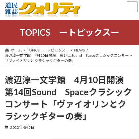
コ
ナ
ン
ビ
テ
ゲ
ン
ー
ツ
シ
TOPICS ートピックスー
へ
ョ
ス
ン
キ
に
ホーム
TOPICS ートピックスー
NEWS
ッ
移
渡辺淳一文学館 4月10日開演 第14回Sound Spaceクラシックコンサート
プ
動
「ヴァイオリンとクラシックギターの奏」
渡辺淳一文学館 4月10日開演
第14回Sound Spaceクラシック
コンサート「ヴァイオリンとク
ラシックギターの奏」
2022年4月5日