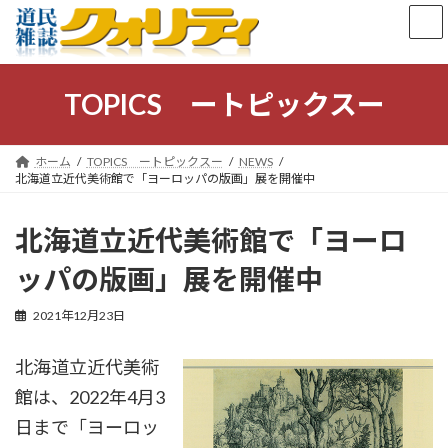
コ
ナ
ン
ビ
テ
ゲ
ン
ー
ツ
シ
TOPICS ートピックスー
へ
ョ
ス
ン
キ
に
ホーム
TOPICS ートピックスー
NEWS
ッ
移
北海道立近代美術館で「ヨーロッパの版画」展を開催中
プ
動
北海道立近代美術館で「ヨーロ
ッパの版画」展を開催中
2021年12月23日
北海道立近代美術
館は、2022年4月3
日まで「ヨーロッ