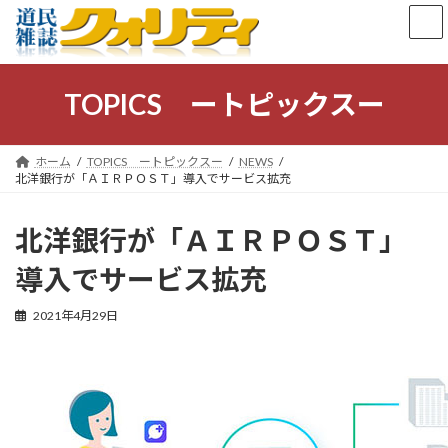
コ
ナ
ン
ビ
テ
ゲ
ン
ー
ツ
シ
TOPICS ートピックスー
へ
ョ
ス
ン
キ
に
ホーム
TOPICS ートピックスー
NEWS
ッ
移
北洋銀行が「ＡＩＲＰＯＳＴ」導入でサービス拡充
プ
動
北洋銀行が「ＡＩＲＰＯＳＴ」
導入でサービス拡充
2021年4月29日