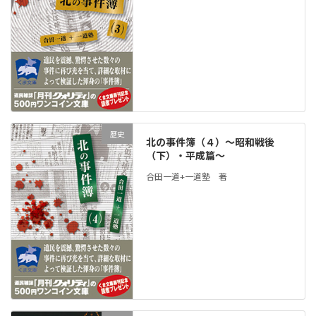
歴史
北の事件簿（４）～昭和戦後
（下）・平成篇～
合田一道+一道塾 著