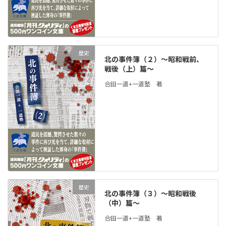
歴史
北の事件簿（２）～昭和戦前、
戦後（上）篇～
合田一道+一道塾 著
歴史
北の事件簿（３）～昭和戦後
（中）篇～
合田一道+一道塾 著