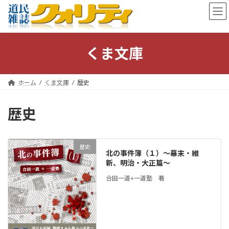
コ
ナ
ン
ビ
テ
ゲ
ン
ー
ツ
シ
くま文庫
へ
ョ
ス
ン
キ
に
ホーム
くま文庫
歴史
ッ
移
プ
動
歴史
歴史
北の事件簿（１）～幕末・維
新、明治・大正篇～
合田一道+一道塾 著