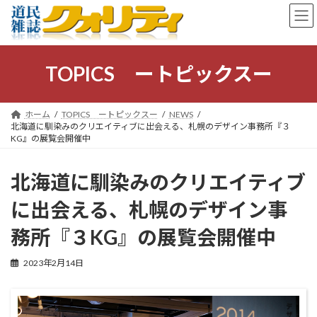
コ
ナ
ン
ビ
テ
ゲ
ン
ー
ツ
シ
TOPICS ートピックスー
へ
ョ
ス
ン
キ
に
ホーム
TOPICS ートピックスー
NEWS
ッ
移
北海道に馴染みのクリエイティブに出会える、札幌のデザイン事務所『３
プ
動
KG』の展覧会開催中
北海道に馴染みのクリエイティブ
に出会える、札幌のデザイン事
務所『３KG』の展覧会開催中
2023年2月14日