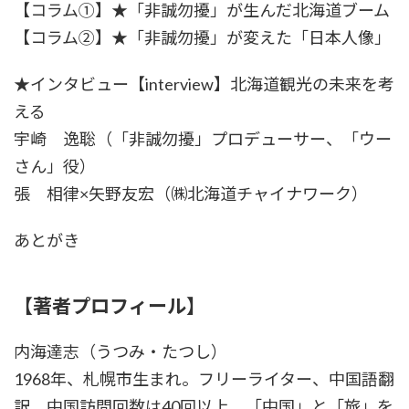
【コラム①】★「非誠勿擾」が生んだ北海道ブーム
【コラム②】★「非誠勿擾」が変えた「日本人像」
★インタビュー【interview】北海道観光の未来を考
える
宇崎 逸聡（「非誠勿擾」プロデューサー、「ウー
さん」役）
張 相律×矢野友宏（㈱北海道チャイナワーク）
あとがき
【著者プロフィール】
内海達志（うつみ・たつし）
1968年、札幌市生まれ。フリーライター、中国語翻
訳。中国訪問回数は40回以上。「中国」と「旅」を