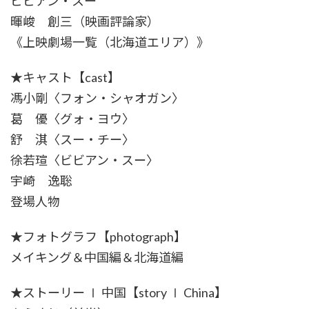
ビビアン・スー
暉峻 創三（映画評論家）
《上映劇場一覧（北海道エリア）》
★キャスト【cast】
馮小剛〈フォン・シャオガン〉
葛 優〈グォ・ヨウ〉
舒 淇〈スー・チー〉
徐若瑄〈ビビアン・スー〉
宇崎 逸聡
登場人物
★フォトグラフ【photograph】
メイキング＆中国編＆北海道編
★ストーリー Ⅰ 中国【story Ⅰ China】