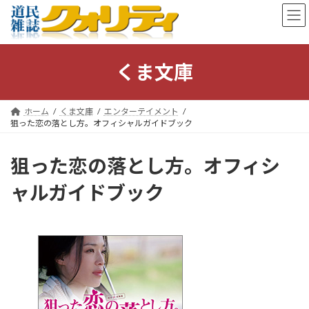
コ
ナ
ン
ビ
テ
ゲ
ン
ー
ツ
シ
くま文庫
へ
ョ
ス
ン
キ
に
ホーム
くま文庫
エンターテイメント
ッ
移
狙った恋の落とし方。オフィシャルガイドブック
プ
動
狙った恋の落とし方。オフィシ
ャルガイドブック