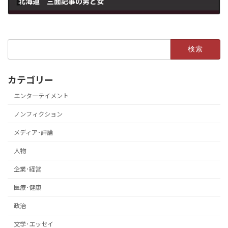
北海道 三面記事の男と女
2019年1月1日
検
索:
カテゴリー
エンターテイメント
ノンフィクション
メディア･評論
人物
企業･経営
医療･健康
政治
文学･エッセイ