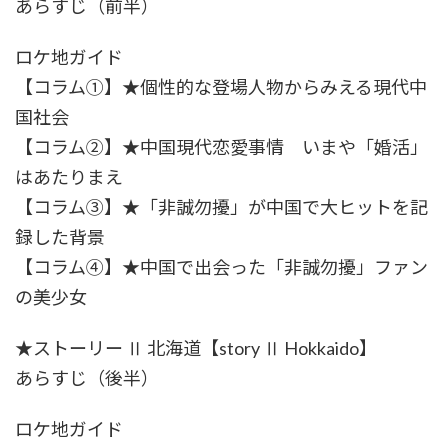
あらすじ（前半）
ロケ地ガイド
【コラム①】★個性的な登場人物からみえる現代中
国社会
【コラム②】★中国現代恋愛事情 いまや「婚活」
はあたりまえ
【コラム③】★「非誠勿擾」が中国で大ヒットを記
録した背景
【コラム④】★中国で出会った「非誠勿擾」ファン
の美少女
★ストーリー Ⅱ 北海道【story Ⅱ Hokkaido】
あらすじ（後半）
ロケ地ガイド