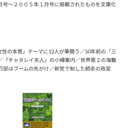
月号～２００５年１月号に掲載されたものを文庫化
女性の本質」テーマに12人が筆競う／50年前の「三
／『チャタレイ夫人』の小樽案内／世界第２の海難
万部はブームの先がけ／新党で制した師走の政変