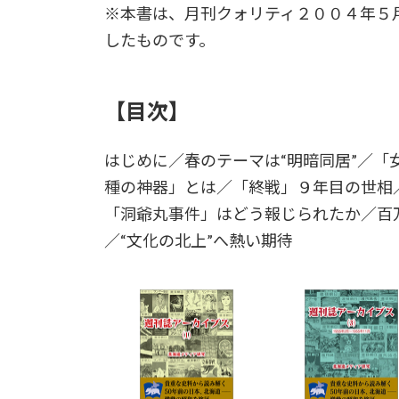
※本書は、月刊クォリティ２００４年５
したものです。
【目次】
はじめに／春のテーマは“明暗同居”／「
種の神器」とは／「終戦」９年目の世相
「洞爺丸事件」はどう報じられたか／百
／“文化の北上”へ熱い期待