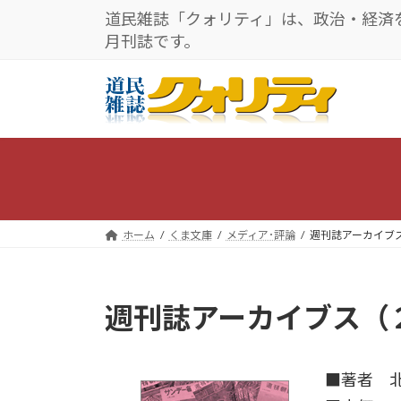
コ
ナ
道民雑誌「クォリティ」は、政治・経済
ン
ビ
月刊誌です。
テ
ゲ
ン
ー
ツ
シ
へ
ョ
ス
ン
キ
に
ッ
移
プ
動
ホーム
くま文庫
メディア･評論
週刊誌アーカイブ
週刊誌アーカイブス（
■著者 