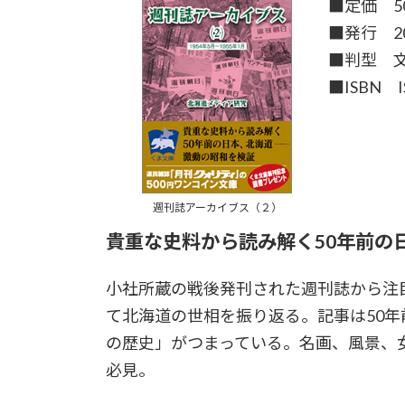
■定価 5
■発行 2
■判型 
■ISBN IS
週刊誌アーカイブス（２）
貴重な史料から読み解く50年前の
小社所蔵の戦後発刊された週刊誌から注
て北海道の世相を振り返る。記事は50
の歴史」がつまっている。名画、風景、
必見。