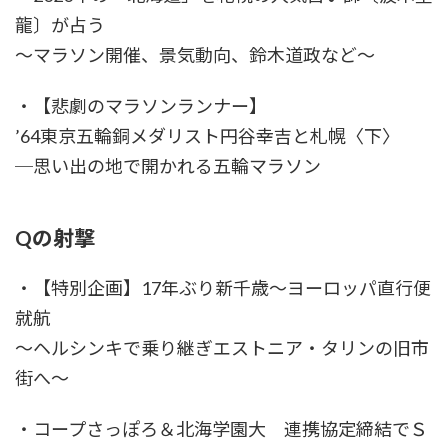
龍〕が占う
〜マラソン開催、景気動向、鈴木道政など〜
・【悲劇のマラソンランナー】
’64東京五輪銅メダリスト円谷幸吉と札幌〈下〉
─思い出の地で開かれる五輪マラソン
Qの射撃
・【特別企画】17年ぶり新千歳〜ヨーロッパ直行便
就航
〜ヘルシンキで乗り継ぎエストニア・タリンの旧市
街へ〜
・コープさっぽろ＆北海学園大 連携協定締結でＳ