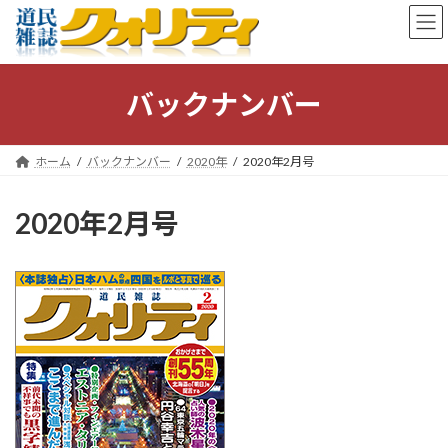
コ
ナ
ン
ビ
テ
ゲ
ン
ー
ツ
シ
バックナンバー
へ
ョ
ス
ン
キ
に
ホーム
バックナンバー
2020年
2020年2月号
ッ
移
プ
動
2020年2月号