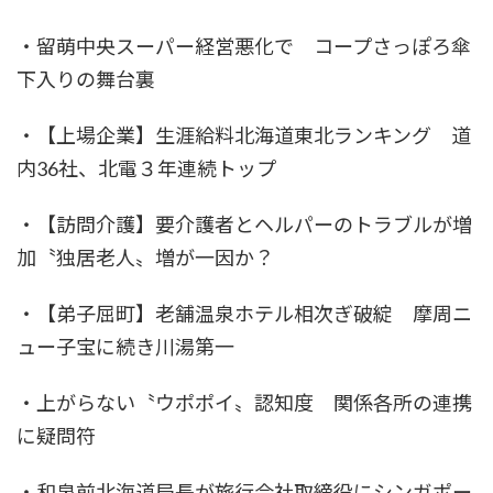
・留萌中央スーパー経営悪化で コープさっぽろ傘
下入りの舞台裏
・【上場企業】生涯給料北海道東北ランキング 道
内36社、北電３年連続トップ
・【訪問介護】要介護者とヘルパーのトラブルが増
加〝独居老人〟増が一因か？
・【弟子屈町】老舗温泉ホテル相次ぎ破綻 摩周ニ
ュー子宝に続き川湯第一
・上がらない〝ウポポイ〟認知度 関係各所の連携
に疑問符
・和泉前北海道局長が旅行会社取締役にシンガポー