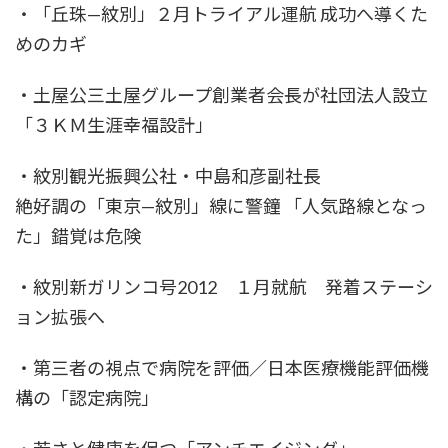
・「丘珠—紋別」２月トライアル運航 成功へ導くた
めのカギ
・土屋公三土屋グループ創業者会長が社団法人設立
「３ＫＭ生涯幸福設計」
・紋別観光振興公社・中島和彦副社長
絶好調の「東京—紋別」線に警鐘 「人気路線となっ
た」錯覚は危険
・紋別新ガリンコ号2012 １月就航 発着ステーシ
ョン拡張へ
・第三者の視点で病院を評価／日本医療機能評価機
構の「認定病院」