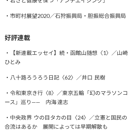
・若さと健康を保つ「アンチエイジング」
・市町村展望2020／石狩振興局・胆振総合振興局
好評連載
・【新連載エッセイ】続・函館山随想〈1〉／山崎
ひとみ
・八十路ろうろう日記〈62〉／井口 民樹
・令和東京き行〈8〉／東京五輪「幻のマラソンコ
ース」巡り—— 内海 達志
・中央政界 ウの目タカの目〈24〉／立憲と国民の
合流はあるか 展開によっては早期解散も