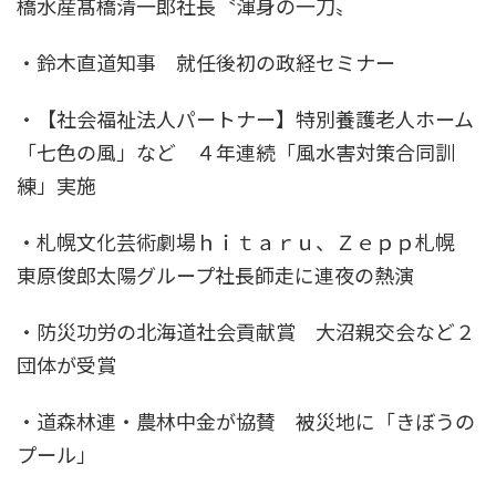
橋水産髙橋清一郎社長〝渾身の一刀〟
・鈴木直道知事 就任後初の政経セミナー
・【社会福祉法人パートナー】特別養護老人ホーム
「七色の風」など ４年連続「風水害対策合同訓
練」実施
・札幌文化芸術劇場ｈｉｔａｒｕ、Ｚｅｐｐ札幌
東原俊郎太陽グループ社長師走に連夜の熱演
・防災功労の北海道社会貢献賞 大沼親交会など２
団体が受賞
・道森林連・農林中金が協賛 被災地に「きぼうの
プール」