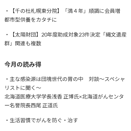
・【千の杜札幌東分院】「満４年」順調に会員増
都市型供養をカタチに
・【太陽財団】20年度助成対象23件決定「縄文遺産
群」関連も複数
今月の読み得
・主な感染源は団塊世代の胃の中 対談〜スペシャ
リストに聞く〜
北海道医療大学学長浅香 正博氏×北海道がんセンタ
ー名誉院長西尾 正道氏
・生活習慣でがんを防ぐ・治す