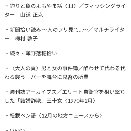
・釣りと魚のよもやま話〈11〉／フィッシングライ
ター 山道 正克
・新聞拾い読み ～人のフリ見て…～／マルチライタ
ー 梅村 敦子
・続々・薄野落穂拾い
・〈大人の頁〉男と女の事件簿／酔わせて代わる代
わる襲う バーを舞台に鬼畜の所業
・週刊誌アーカイブス／エリート自衛官を狙い撃ち
した「結婚詐欺」三十女〈1970年2月〉
・転載ペン語〈12月の地方ニュースから〉
・Q SPOT