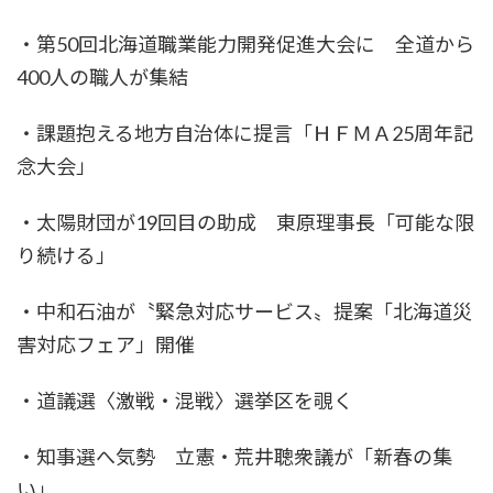
・第50回北海道職業能力開発促進大会に 全道から
400人の職人が集結
・課題抱える地方自治体に提言「ＨＦＭＡ25周年記
念大会」
・太陽財団が19回目の助成 東原理事長「可能な限
り続ける」
・中和石油が〝緊急対応サービス〟提案「北海道災
害対応フェア」開催
・道議選〈激戦・混戦〉選挙区を覗く
・知事選へ気勢 立憲・荒井聰衆議が「新春の集
い」