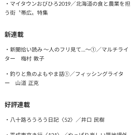
・マイタウンおびひろ2019／北海道の食と農業を担
う街〝帯広〟特集
新連載
・新聞拾い読み ～人のフリ見て…～①／マルチライ
ター 梅村 敦子
・釣りと魚のよもやま話①／フィッシングライタ
ー 山道 正克
好評連載
・八十路ろうろう日記〈52〉／井口 民樹