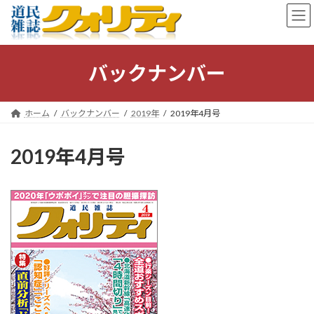
コ
ナ
ン
ビ
テ
ゲ
ン
ー
ツ
シ
バックナンバー
へ
ョ
ス
ン
キ
に
ホーム
バックナンバー
2019年
2019年4月号
ッ
移
プ
動
2019年4月号