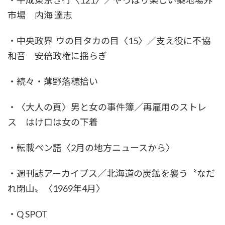
・平成東京き行〈121〉／やっぱり楽しい築地場外
市場 内海 達志
・中央政界 ウの目タカの目〈15〉／支え役に不協
和音 安倍政権に揺らぎ
・続々・薄野落穂拾い
・〈大人の頁〉男と女の事件簿／再雇用のストレ
ス はけ口は女の下着
・転載ペン語〈2月の地方ニュースから〉
・週刊誌アーカイブス／北海道の炭鉱を襲う〝なだ
れ閉山〟〈1969年4月〉
・Q SPOT