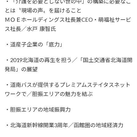
・「介護を必要としない世の中」の構築に必要なこ
とは〝現場の声〟を届けること
ＭＯＥホールディングス社長兼CEO・萌福祉サービ
ス社長／水戸 康智氏
・道産子企業の「底力」
・2019北海道の再生を担う／「国土交通省北海道開
発局」の展望
・道南バスが提供するプレミアムステイタスネット
ワークで／胆振エリアの魅力を結ぶ
・胆振エリアの地域振興力
・北海道新幹線開業3周年／函館圏の地域経済力