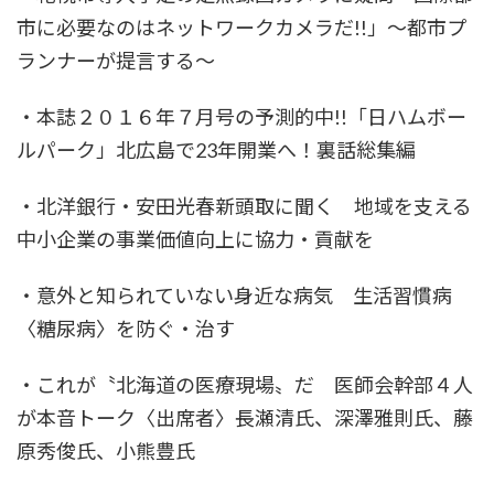
市に必要なのはネットワークカメラだ!!」～都市プ
ランナーが提言する～
・本誌２０１６年７月号の予測的中!!「日ハムボー
ルパーク」北広島で23年開業へ！裏話総集編
・北洋銀行・安田光春新頭取に聞く 地域を支える
中小企業の事業価値向上に協力・貢献を
・意外と知られていない身近な病気 生活習慣病
〈糖尿病〉を防ぐ・治す
・これが〝北海道の医療現場〟だ 医師会幹部４人
が本音トーク〈出席者〉長瀬清氏、深澤雅則氏、藤
原秀俊氏、小熊豊氏