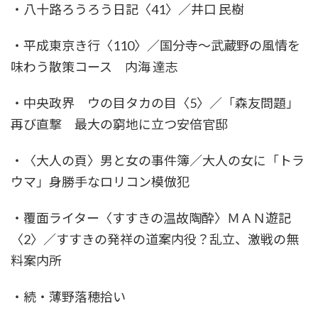
・八十路ろうろう日記〈41〉／井口 民樹
・平成東京き行〈110〉／国分寺～武蔵野の風情を
味わう散策コース 内海 達志
・中央政界 ウの目タカの目〈5〉／「森友問題」
再び直撃 最大の窮地に立つ安倍官邸
・〈大人の頁〉男と女の事件簿／大人の女に「トラ
ウマ」身勝手なロリコン模倣犯
・覆面ライター〈すすきの温故陶酔〉ＭＡＮ遊記
〈2〉／すすきの発祥の道案内役？乱立、激戦の無
料案内所
・続・薄野落穂拾い