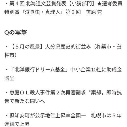
・第４回 北海道文芸賞発表【小説部門】★選考委員
特別賞『泣き虫・真理人』第３回 笹原 覚
Qの写撃
・【５月の風景】大分県歴史的街並み（杵築市・臼
杵市）
・「北洋銀行ドリーム基金」中小企業10社に助成金
贈呈
・恵庭ＯＬ殺人事件第２次再審請求〝棄却〟即時抗
告で新たな闘いへ
・倶知安町が公示地価上昇率全国一 札幌市は５年
連続で上昇