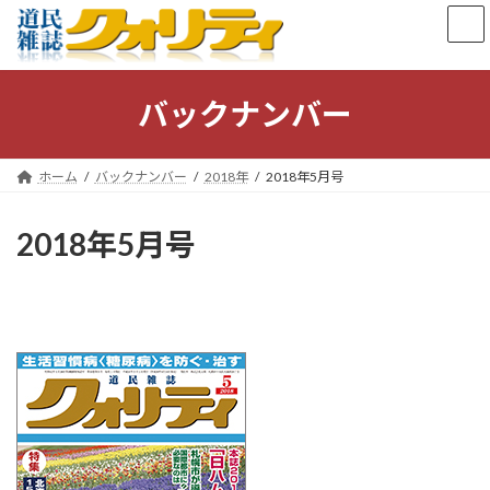
コ
ナ
ン
ビ
テ
ゲ
ン
ー
ツ
シ
バックナンバー
へ
ョ
ス
ン
キ
に
ホーム
バックナンバー
2018年
2018年5月号
ッ
移
プ
動
2018年5月号